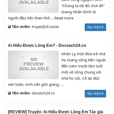
“Chúng ta tới đó chơi đi!”
Giang Nhân Đình là
người đầu tiên than thở: ...Read more
Tên miền
:
truyenfull.vision
Đọc thêm
Ai Hiểu Được Lòng Em? - Docsach24.co
Nhân Ly một đứa trẻ nhà
họ Giang sống bên ngoài
đến nam mười lăm tuổi
mới về sống chung với
nhà họ nội. Cô tài đức
vẹn toàn, xinh xắn giỏi giang, ...
Tên miền
:
docsach24.co
Đọc thêm
[REVIEW] Truyện: Ai Hiểu Được Lòng Em Tác giả