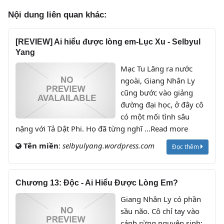
Nội dung liên quan khác:
[REVIEW] Ai hiểu được lòng em-Lục Xu - Selbyul
Yang
Mạc Tu Lăng ra nước
ngoài, Giang Nhân Ly
cũng bước vào giảng
đường đại học, ở đây cô
có một mối tình sâu
nặng với Tả Dật Phi. Họ đã từng nghĩ ...Read more
Tên miền
:
selbyulyang.wordpress.com
Đọc thêm
Chương 13: Độc - Ai Hiểu Được Lòng Em?
Giang Nhân Ly có phần
sầu não. Cô chỉ tay vào
cánh rừng nguyên sinh: