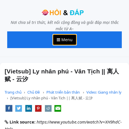
Nơi chia sẻ tri thức, kết nối cộng đồng và giải đáp mọi thắc
mắc từ A–
Menu
[Vietsub] Ly nhân phú - Vân Tịch || 离人
赋 - 云汐
Trang chủ
Chủ Đề
Phát triển bản thân
Video: Giang nhân ly
[Vietsub] Ly nhân phú - Vân Tịch || 离人赋 - 云汐
Link source:
https://www.youtube.com/watch?v=XH9hdC-
Holc