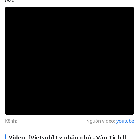
Kênh:
Nguồn video:
youtube
Video: [Vietsub] Ly nhân phú - Vân Tịch ||