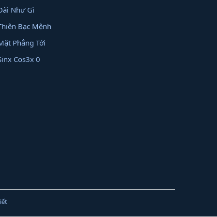
Dài Như Gì
Thiên Bạc Mệnh
Mặt Phẳng Tới
Sinx Cos3x 0
iết