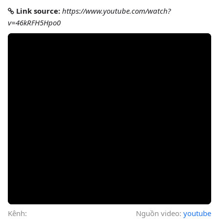
Link source:
https://www.youtube.com/watch?
v=46kRFH5Hpo0
Kênh:
Nguồn video:
youtube