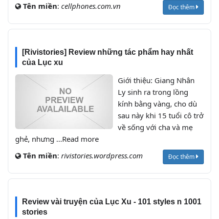
Tên miền
:
cellphones.com.vn
Đọc thêm
[Rivistories] Review những tác phẩm hay nhất
của Lục xu
Giới thiệu: Giang Nhân
Ly sinh ra trong lồng
kính bằng vàng, cho dù
sau này khi 15 tuổi cô trở
về sống với cha và mẹ
ghẻ, nhưng ...Read more
Tên miền
:
rivistories.wordpress.com
Đọc thêm
Review vài truyện của Lục Xu - 101 styles n 1001
stories