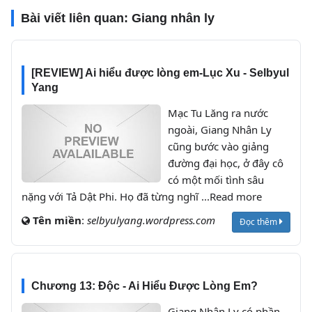
Bài viết liên quan:
Giang nhân ly
[REVIEW] Ai hiểu được lòng em-Lục Xu - Selbyul
Yang
Mạc Tu Lăng ra nước
ngoài, Giang Nhân Ly
cũng bước vào giảng
đường đại học, ở đây cô
có một mối tình sâu
nặng với Tả Dật Phi. Họ đã từng nghĩ ...Read more
Tên miền
:
selbyulyang.wordpress.com
Đọc thêm
Chương 13: Độc - Ai Hiểu Được Lòng Em?
Giang Nhân Ly có phần