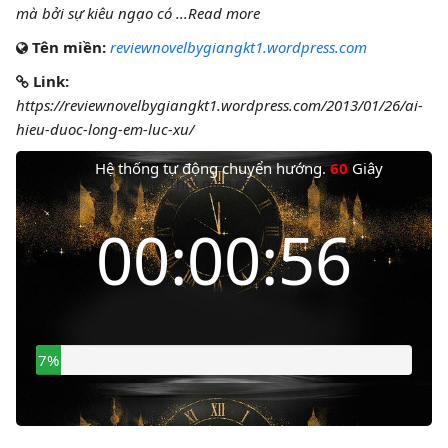
mà bởi sự kiêu ngạo có ...Read more
Tên miền:
reviewnovelbygiangkt1.wordpress.com
Link:
https://reviewnovelbygiangkt1.wordpress.com/2013/01/26/ai-
hieu-duoc-long-em-luc-xu/
Hệ thống tự động chuyển hướng.
60
Giây
Thời gian còn lại
00:00:56
7%