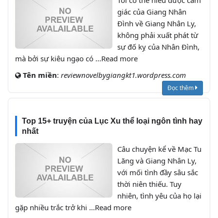
Tôi có thể hiểu được cảm
giác của Giang Nhân
Đình về Giang Nhân Ly,
không phải xuất phát từ
sự đố kỵ của Nhân Đình,
mà bởi sự kiêu ngạo có ...Read more
Tên miền
:
reviewnovelbygiangkt1.wordpress.com
Đọc thêm
Top 15+ truyện của Lục Xu thể loại ngôn tình hay
nhất
Câu chuyện kể về Mạc Tu
Lăng và Giang Nhân Ly,
với mối tình đầy sâu sắc
thời niên thiếu. Tuy
nhiên, tình yêu của họ lại
gặp nhiều trắc trở khi ...Read more