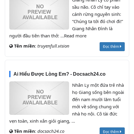
sầu não. Cô chỉ tay vào
cánh rừng nguyên sinh:
“Chúng ta tới đó chơi đi!”
Giang Nhân Đình là
người đầu tiên than thở: ...Read more
Tên miền
:
truyenfull.vision
Đọc thêm
Ai Hiểu Được Lòng Em? - Docsach24.co
Nhân Ly một đứa trẻ nhà
họ Giang sống bên ngoài
đến nam mười lăm tuổi
mới về sống chung với
nhà họ nội. Cô tài đức
vẹn toàn, xinh xắn giỏi giang, ...
Tên miền
:
docsach24.co
Đọc thêm