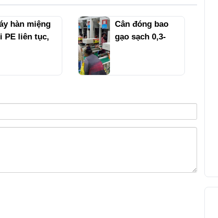
áy hàn miệng
Cân đóng bao
i PE liên tục,
gạo sạch 0,3-
áy hàn túi gạo
25kg , máy hàn
kg 10kg 15kg,
miệng túi . Liên
áy hàn miệng
hệ 0939597956
ao phân bón lá
Minh Nhựt