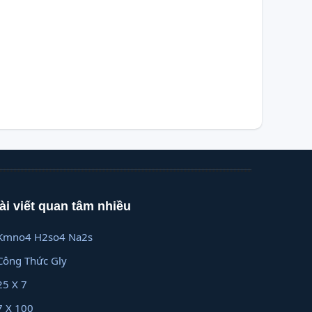
ài viết quan tâm nhiều
Kmno4 H2so4 Na2s
Công Thức Gly
25 X 7
7 X 100