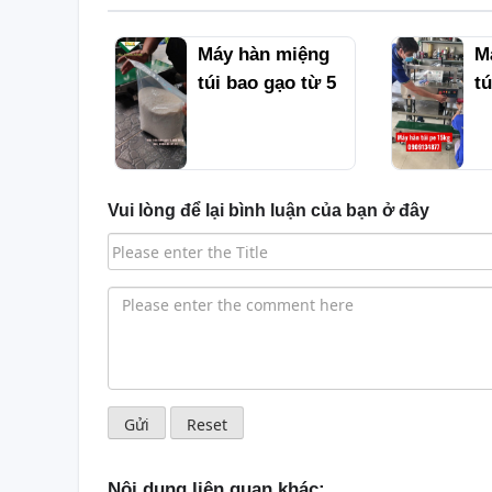
O
Máy hàn miệng
M
ẠO
túi bao gạo từ 5
tú
SỈ |
đến 10Kg
m
gạo
5
m
b
Vui lòng để lại bình luận của bạn ở đây
Nội dung liên quan khác: