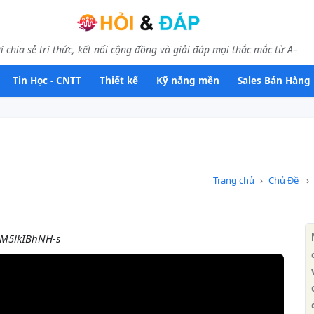
i chia sẻ tri thức, kết nối cộng đồng và giải đáp mọi thắc mắc từ A–
Tin Học - CNTT
Thiết kế
Kỹ năng mền
Sales Bán Hàng
Trang chủ
Chủ Đề
=M5lkIBhNH-s