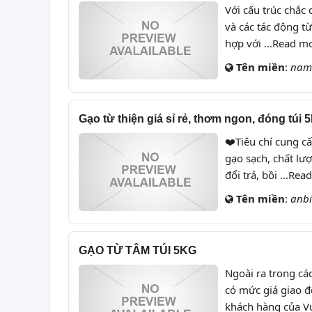
Với cấu trúc chắc 
và các tác động từ
hợp với ...Read m
Tên miền
:
nam
Gạo từ thiện giá sỉ rẻ, thơm ngon, đóng túi 5k
❤️Tiêu chí cung cấ
gạo sạch, chất lư
đổi trả, bồi ...Re
Tên miền
:
anb
GẠO TỪ TÂM TÚI 5KG
Ngoài ra trong cá
có mức giá giao đ
khách hàng của V