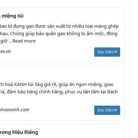
 miệng túi
Bao bì đựng gạo được sản xuất từ nhiều loại màng ghép
 nhau. Chúng giúp bảo quản gạo không bị ẩm mốc, đồng
giữ ...Read more
ee.vn
Đọc thêm
h hoá XANH túi 5kg giá rẻ, giúp ăn ngon miệng, giao
à, đảm bảo hàng chính hãng, phục vụ tận tâm tại Bách
hhoaxanh.com
Đọc thêm
ương Hiệu Riêng