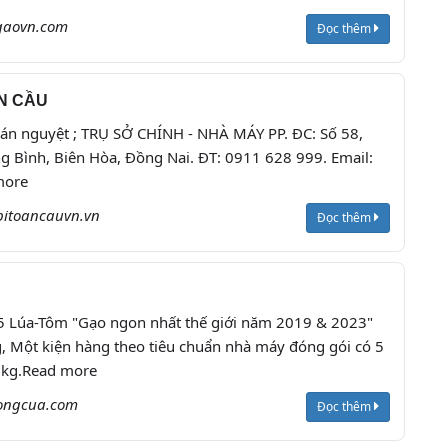
gaovn.com
Đọc thêm
ÀN CẦU
bán nguyệt ; TRỤ SỞ CHÍNH - NHÀ MÁY PP. ĐC: Số 58,
 Bình, Biên Hòa, Đồng Nai. ĐT: 0911 628 999. Email:
more
itoancauvn.vn
Đọc thêm
 Lúa-Tôm "Gạo ngon nhất thế giới năm 2019 & 2023"
, Một kiện hàng theo tiêu chuẩn nhà máy đóng gói có 5
5kg.Read more
ongcua.com
Đọc thêm