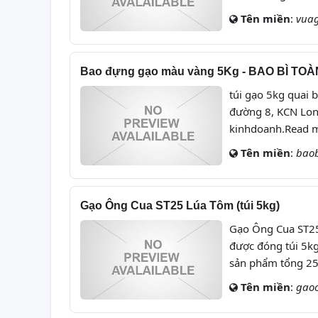
Tên miền
:
vua
Bao đựng gạo màu vàng 5Kg - BAO BÌ TO
túi gạo 5kg quai 
đường 8, KCN Long
kinhdoanh.Read 
Tên miền
:
baob
Gạo Ông Cua ST25 Lúa Tôm (túi 5kg)
Gạo Ông Cua ST25
được đóng túi 5kg
sản phẩm tổng 2
Tên miền
:
gao