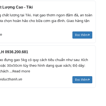
 Lượng Cao - Tiki
chất lượng tại Tiki. Hạt gạo thơm ngon đậm đà, an toàn
lựa chọn hoàn hảo cho bữa cơm gia đình. Giao hàng tận
vn
Đọc thêm
 LH 0936.200.681
bao đựng gạo 5kg có quy cách tiêu chuẩn như sau: Kích
oặc 30x50cm tùy theo hình dạng quai xách; Độ dày:
khách ...Read more
biducthanh.vn
Đọc thêm