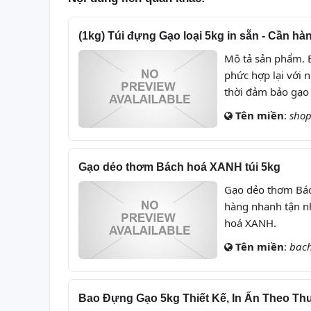
(1kg) Túi đựng Gạo loại 5kg in sẵn - Cần hàn
Mô tả sản phẩm. 
phức hợp lại với
thời đảm bảo gạo 
Tên miền
:
shop
Gạo dẻo thơm Bách hoá XANH túi 5kg
Gạo dẻo thơm Bác
hàng nhanh tận nh
hoá XANH.
Tên miền
:
bac
Bao Đựng Gạo 5kg Thiết Kế, In Ấn Theo Th