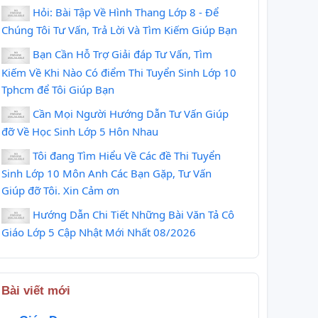
Hỏi: Bài Tập Về Hình Thang Lớp 8 - Để
Chúng Tôi Tư Vấn, Trả Lời Và Tìm Kiếm Giúp Bạn
Cung cấp túi
Máy hút chân
gạo 5kg
không bao gạo
Bạn Cần Hỗ Trợ Giải đáp Tư Vấn, Tìm
Kiếm Về Khi Nào Có điểm Thi Tuyển Sinh Lớp 10
5kg
Tphcm để Tôi Giúp Bạn
Cần Mọi Người Hướng Dẫn Tư Vấn Giúp
đỡ Về Học Sinh Lớp 5 Hôn Nhau
Tôi đang Tìm Hiểu Về Các đề Thi Tuyển
Sinh Lớp 10 Môn Anh Các Bạn Gặp, Tư Vấn
Giúp đỡ Tôi. Xin Cảm ơn
Hướng Dẫn Chi Tiết Những Bài Văn Tả Cô
Giáo Lớp 5 Cập Nhật Mới Nhất 08/2026
Bài viết mới