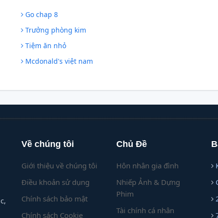
Go chap 8
Trưởng phòng kim
Tiệm ăn nhỏ
Mcdonald's việt nam
Về chúng tôi
Chủ Đề
B
Giới thiệu về chúng tôi
Hôn nhân gia đình
Điều khoản sử dụng
Nhiếp Ảnh & Dựng
Phim
Chính sách bảo mật
c,
Tài chính cá nhân
Chính sách Cookie