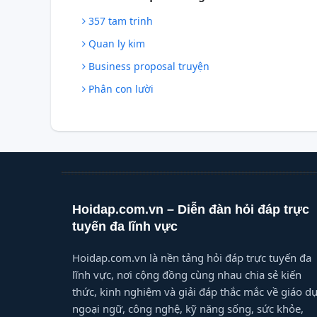
357 tam trinh
Quan ly kim
Business proposal truyện
Phân con lười
Hoidap.com.vn – Diễn đàn hỏi đáp trực
tuyến đa lĩnh vực
Hoidap.com.vn là nền tảng hỏi đáp trực tuyến đa
lĩnh vực, nơi cộng đồng cùng nhau chia sẻ kiến
thức, kinh nghiệm và giải đáp thắc mắc về giáo dụ
ngoại ngữ, công nghệ, kỹ năng sống, sức khỏe,