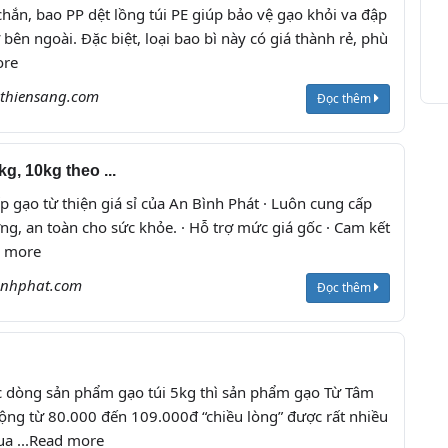
chắn, bao PP dệt lồng túi PE giúp bảo vệ gạo khỏi va đập
 bên ngoài. Đặc biệt, loại bao bì này có giá thành rẻ, phù
ore
thiensang.com
Đọc thêm
g, 10kg theo ...
p gạo từ thiện giá sỉ của An Bình Phát · Luôn cung cấp
ợng, an toàn cho sức khỏe. · Hỗ trợ mức giá gốc · Cam kết
ad more
inhphat.com
Đọc thêm
c dòng sản phẩm gạo túi 5kg thì sản phẩm gạo Từ Tâm
ộng từ 80.000 đến 109.000đ “chiều lòng” được rất nhiều
ua ...Read more