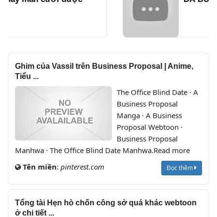
CHO NHIỆM VỤ CÔNG LƯỢC
NAM NỮ CHÍNH CỦA THẾ
GIỚI TRUYỆN
Ghim của Vassil trên Business Proposal | Anime,
Tiểu ...
The Office Blind Date · A
Business Proposal
Manga · A Business
Proposal Webtoon ·
Business Proposal
Manhwa · The Office Blind Date Manhwa.Read more
Tên miền
:
pinterest.com
Đọc thêm
Tổng tài Hẹn hò chốn công sở quá khác webtoon
ở chi tiết ...