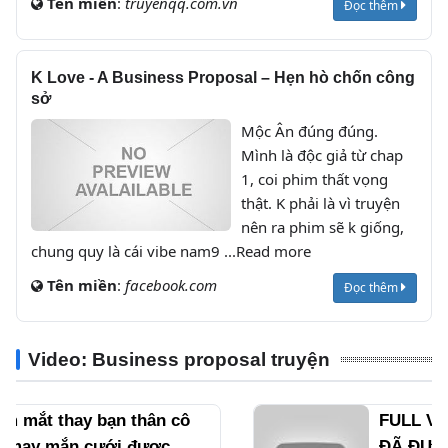
Tên miền
:
truyenqq.com.vn
Đọc thêm
K Love - A Business Proposal – Hẹn hò chốn công
sở
Mộc Ân đúng đúng.
Mình là độc giả từ chap
1, coi phim thất vọng
thật. K phải là vì truyện
nên ra phim sẽ k giống,
chung quy là cái vibe nam9 ...Read more
Tên miền
:
facebook.com
Đọc thêm
Video: Business proposal truyện
FULL VỪA XUYÊN VÀO ANH
ĐÃ ĐƯỢC HỆ THỐNG GIAO