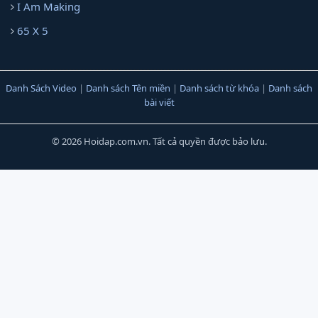
I Am Making
65 X 5
Danh Sách Video
|
Danh sách Tên miền
|
Danh sách từ khóa
|
Danh sách
bài viết
© 2026 Hoidap.com.vn. Tất cả quyền được bảo lưu.