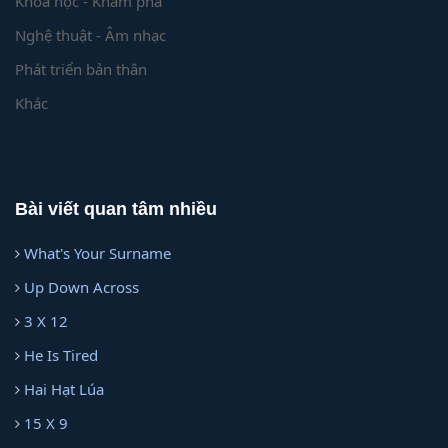
Khoa học - Khám phá
Nghệ thuật - Âm nhạc
Phát triển bản thân
Khác
Bài viết quan tâm nhiều
What's Your Surname
Up Down Across
3 X 12
He Is Tired
Hai Hạt Lúa
15 X 9