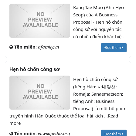
Kang Tae Moo (Ahn Hyo
Seop) của A Business
Proposal - Hẹn hò chốn
công sở với nguyên tác
có nhiều điểm khác biệt.
Tên miền
:
afamily.vn
Đọc thêm
Hẹn hò chốn công sở
Hẹn hò chốn công sở
(tiếng Hàn: 사내맞선;
Romaja: Sanaematseon;
tiếng Anh: Business
Proposal) là một bộ phim
truyền hình Hàn Quốc thuộc thể loại hài kịch ...Read
more
Tên miền
:
vi.wikipedia.org
Đọc thêm