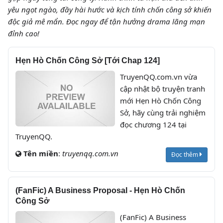
yêu ngọt ngào, đầy hài hước và kịch tính chốn công sở khiến
độc giả mê mẩn. Đọc ngay để tận hưởng drama lãng mạn
đỉnh cao!
Hẹn Hò Chốn Công Sở [Tới Chap 124]
TruyenQQ.com.vn vừa
cập nhật bộ truyện tranh
mới Hẹn Hò Chốn Công
Sở, hãy cùng trải nghiệm
đọc chương 124 tại
TruyenQQ.
Tên miền
:
truyenqq.com.vn
Đọc thêm
(FanFic) A Business Proposal - Hẹn Hò Chốn
Công Sở
(FanFic) A Business