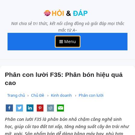
Nơi chia sẻ tri thức, kết nối cộng đồng và giải đáp mọi thắc
mắc từ A–
Menu
Phân con lười F35: Phân bón hiệu quả
cao
Trang chủ
Chủ Đề
Kinh doanh
Phân con lười
Phân con lười F35 là phân bón nhả chậm công nghệ sinh
học, giúp cải tạo đất tơi xốp, tăng năng suất cây ăn trái như
mít, xoài. Sản phẩm bón dễ dàng bằng máy bay, phù hợp