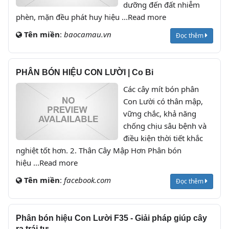
dưỡng đến đất nhiễm
phèn, mặn đều phát huy hiệu ...Read more
Tên miền
:
baocamau.vn
Đọc thêm
PHÂN BÓN HIỆU CON LƯỜI | Co Bi
Các cây mít bón phân
Con Lười có thân mập,
vững chắc, khả năng
chống chịu sâu bệnh và
điều kiện thời tiết khắc
nghiệt tốt hơn. 2. Thân Cây Mập Hơn Phân bón
hiệu ...Read more
Tên miền
:
facebook.com
Đọc thêm
Phân bón hiệu Con Lười F35 - Giải pháp giúp cây
ra trái tự ...