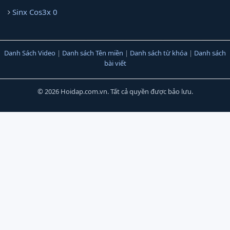
Sinx Cos3x 0
Danh Sách Video
|
Danh sách Tên miền
|
Danh sách từ khóa
|
Danh sách
bài viết
© 2026 Hoidap.com.vn. Tất cả quyền được bảo lưu.