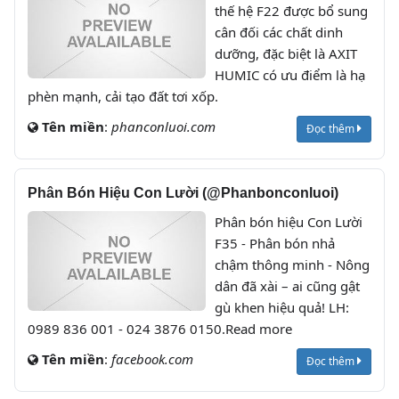
thế hệ F22 được bổ sung
cân đối các chất dinh
dưỡng, đặc biệt là AXIT
HUMIC có ưu điểm là hạ
phèn mạnh, cải tạo đất tơi xốp.
Tên miền
:
phanconluoi.com
Đọc thêm
Phân Bón Hiệu Con Lười (@Phanbonconluoi)
Phân bón hiệu Con Lười
F35 - Phân bón nhả
chậm thông minh - Nông
dân đã xài – ai cũng gật
gù khen hiệu quả! LH:
0989 836 001 - 024 3876 0150.Read more
Tên miền
:
facebook.com
Đọc thêm