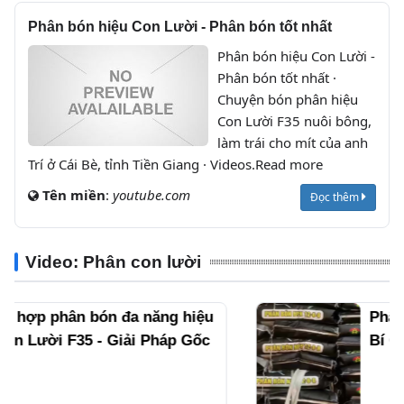
Phân bón hiệu Con Lười - Phân bón tốt nhất
Phân bón hiệu Con Lười -
Phân bón tốt nhất ·
Chuyện bón phân hiệu
Con Lười F35 nuôi bông,
làm trái cho mít của anh
Trí ở Cái Bè, tỉnh Tiền Giang · Videos.Read more
Tên miền
:
youtube.com
Đọc thêm
Video: Phân con lười
Phân Bón Hiệu Con Lười F35:
Bí Quyết Nâng Cao Năng Suất
và Chất Lượng Cây Ăn Trái