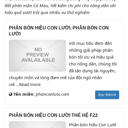
đất phèn mặn Cà Mau, tiết kiệm chi phí cho nông dân với
hiệu quả vượt trội qua nhiều vụ thử nghiệm.
PHÂN BÓN HIỆU CON LƯỜI, PHÂN BÓN CON
LƯỜI
Với mục tiêu đem đến
những giải pháp phân
bón tối ưu và hiệu quả
cho nông dân, chúng tôi
đã tận dụng tài nguyên,
chuyên môn và lòng đam mê của đội ngũ nhân
viê ...Read more
Tên miền
:
phanconluoi.com
Đọc thêm
PHÂN BÓN HIỆU CON LƯỜI THẾ HỆ F22
Phân bón hiệu Con Lười