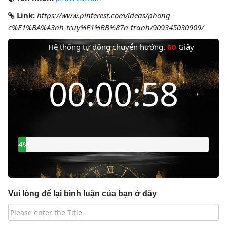
Link:
https://www.pinterest.com/ideas/phong-
c%E1%BA%A3nh-truy%E1%BB%87n-tranh/909345030909/
Hệ thống tự động chuyển hướng.
60
Giây
Thời gian còn lại
00:00:57
5%
Vui lòng để lại bình luận của bạn ở đây