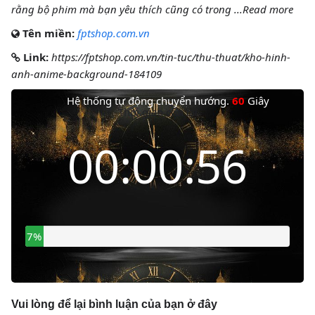
rằng bộ phim mà bạn yêu thích cũng có trong ...Read more
Tên miền:
fptshop.com.vn
Link:
https://fptshop.com.vn/tin-tuc/thu-thuat/kho-hinh-
anh-anime-background-184109
Hệ thống tự động chuyển hướng.
60
Giây
Thời gian còn lại
00:00:55
9%
Vui lòng để lại bình luận của bạn ở đây