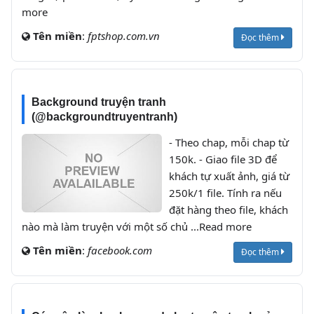
more
Tên miền
:
fptshop.com.vn
Đọc thêm
Background truyện tranh
(@backgroundtruyentranh)
- Theo chap, mỗi chap từ
150k. - Giao file 3D để
khách tự xuất ảnh, giá từ
250k/1 file. Tính ra nếu
đặt hàng theo file, khách
nào mà làm truyện với một số chủ ...Read more
Tên miền
:
facebook.com
Đọc thêm