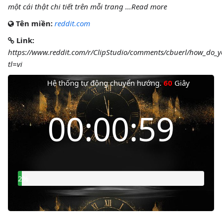
một cái thật chi tiết trên mỗi trang ...Read more
Tên miền:
reddit.com
Link:
https://www.reddit.com/r/ClipStudio/comments/cbuerl/how_do
tl=vi
Hệ thống tự động chuyển hướng.
60
Giây
Thời gian còn lại
00:00:58
4%