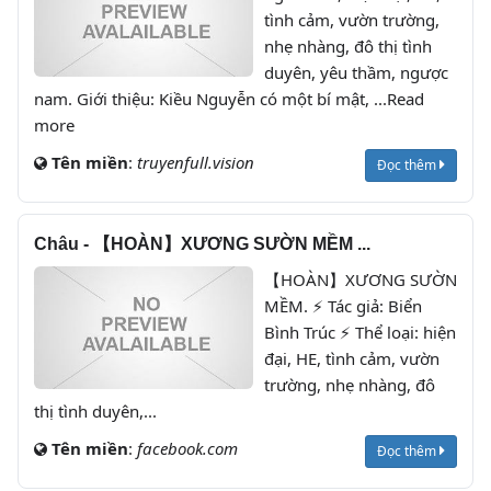
tình cảm, vườn trường,
nhẹ nhàng, đô thị tình
duyên, yêu thầm, ngược
nam. Giới thiệu: Kiều Nguyễn có một bí mật, ...Read
more
Tên miền
:
truyenfull.vision
Đọc thêm
Châu - 【HOÀN】XƯƠNG SƯỜN MỀM ...
【HOÀN】XƯƠNG SƯỜN
MỀM. ⚡ Tác giả: Biển
Bình Trúc ⚡ Thể loại: hiện
đại, HE, tình cảm, vườn
trường, nhẹ nhàng, đô
thị tình duyên,...
Tên miền
:
facebook.com
Đọc thêm