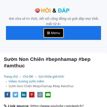
Nơi chia sẻ tri thức, kết nối cộng đồng và giải đáp mọi thắc
mắc từ A–
Menu
Sườn Non Chiên #bepnhamap #bep
#amthuc
Trang chủ
Chủ Đề
Sức khỏe giới tính
Video: Xương sườn mềm
Sườn Non Chiên #bepnhamap #bep #amthuc
Link source:
https://www.youtube.com/watch?