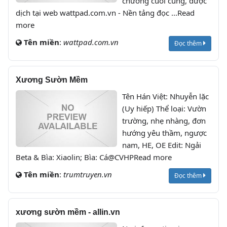
chương cuối cùng, được
dịch tại web wattpad.com.vn - Nền tảng đọc ...Read
more
Tên miền
:
wattpad.com.vn
Đọc thêm
Xương Sườn Mềm
Tên Hán Việt: Nhuyễn lặc
(Uy hiếp) Thể loại: Vườn
trường, nhẹ nhàng, đơn
hướng yêu thầm, ngược
nam, HE, OE Edit: Ngải
Beta & Bìa: Xiaolin; Bìa: Cá@CVHPRead more
Tên miền
:
trumtruyen.vn
Đọc thêm
xương sườn mềm - allin.vn