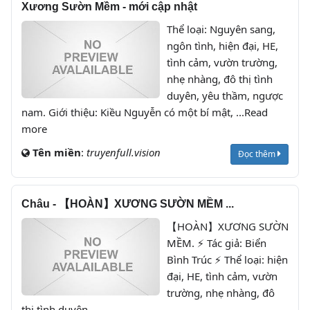
Xương Sườn Mềm - mới cập nhật
Thể loại: Nguyên sang,
ngôn tình, hiện đại, HE,
tình cảm, vườn trường,
nhẹ nhàng, đô thị tình
duyên, yêu thầm, ngược
nam. Giới thiệu: Kiều Nguyễn có một bí mật, ...Read
more
Tên miền
:
truyenfull.vision
Đọc thêm
Châu - 【HOÀN】XƯƠNG SƯỜN MỀM ...
【HOÀN】XƯƠNG SƯỜN
MỀM. ⚡ Tác giả: Biển
Bình Trúc ⚡ Thể loại: hiện
đại, HE, tình cảm, vườn
trường, nhẹ nhàng, đô
thị tình duyên,...