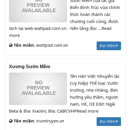
Sườn Mềm của tác giả
Biển Bình Trúc vừa chính
thức hoàn thành các
chương cuối cùng, được
dịch tại web wattpad.com.vn - Nền tảng đọc ...Read
more
Tên miền
:
wattpad.com.vn
Đọc thêm
Xương Sườn Mềm
Tên Hán Việt: Nhuyễn lặc
(Uy hiếp) Thể loại: Vườn
trường, nhẹ nhàng, đơn
hướng yêu thầm, ngược
nam, HE, OE Edit: Ngải
Beta & Bìa: Xiaolin; Bìa: Cá@CVHPRead more
Tên miền
:
trumtruyen.vn
Đọc thêm