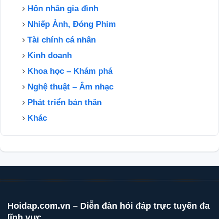
Hôn nhân gia đình
Nhiếp Ảnh, Đóng Phim
Tài chính cá nhân
Kinh doanh
Khoa học – Khám phá
Nghệ thuật – Âm nhạc
Phát triển bản thân
Khác
Hoidap.com.vn – Diễn đàn hỏi đáp trực tuyến đa
lĩnh vực