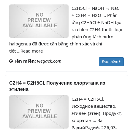
C2H5Cl + NaOH → NaCl
+ C2H4 + H2O ... Phản
ứng C2H5Cl + NaOH tạo
ra etilen C2H4 thuộc loại
phản ứng tách hidro
halogenua đã được cân bằng chính xác và chi
tiết ...Read more
Tên miền
:
vietjack.com
Đọc thêm
C2H4 = C2H5Cl. Получение хлорэтана из
этилена
C2H4 = C2H5Cl.
Исходное вещество,
этилен (этен). Продукт,
хлорэтан ... Ra.
РадийРадий. 226,03.