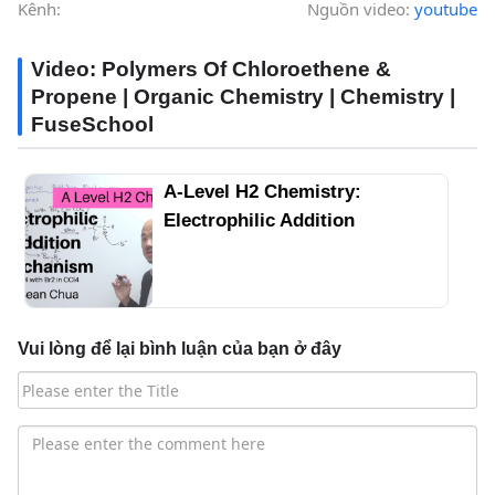
Kênh:
Nguồn video:
youtube
Video: Polymers Of Chloroethene &
Propene | Organic Chemistry | Chemistry |
FuseSchool
A-Level H2 Chemistry:
Electrophilic Addition
Mechanism C2H4 with Br2 in
CCl4
Vui lòng để lại bình luận của bạn ở đây