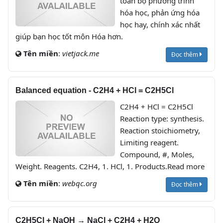
toàn bộ phương trình
hóa học, phản ứng hóa
học hay, chính xác nhất
giúp bạn học tốt môn Hóa hơn.
Tên miền
:
vietjack.me
Đọc thêm
Balanced equation - C2H4 + HCl = C2H5Cl
C2H4 + HCl = C2H5Cl
Reaction type: synthesis.
Reaction stoichiometry,
Limiting reagent.
Compound, #, Moles,
Weight. Reagents. C2H4, 1. HCl, 1. Products.Read more
Tên miền
:
webqc.org
Đọc thêm
C2H5Cl + NaOH → NaCl + C2H4 + H2O