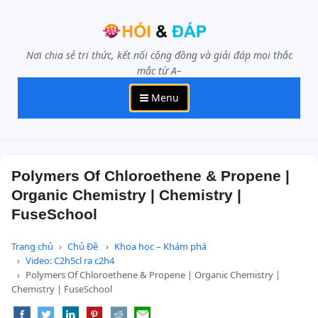
Nơi chia sẻ tri thức, kết nối cộng đồng và giải đáp mọi thắc
mắc từ A–
Menu
Polymers Of Chloroethene & Propene |
Organic Chemistry | Chemistry |
FuseSchool
Trang chủ
Chủ Đề
Khoa học – Khám phá
Video: C2h5cl ra c2h4
Polymers Of Chloroethene & Propene | Organic Chemistry |
Chemistry | FuseSchool