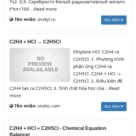
7s2. 0,9. Серебристо-белый радиоактивный металл.
t°пл=700 ...Read more
Tên miền
:
acetyl.ru
Đọc thêm
C2H4 + HCl → C2H5Cl
Ethylene HCl: C2H4 ra
C2H5Cl. 1. Phương trình
phản ứng C2H4 ra
C2H5Cl. C2H4 + HCl →
C2H5Cl. 2. Điều kiện đề
C2H4 tạo ra C2H5Cl; 3. Tính chất hóa học của ...Read
more
Tên miền
:
vndoc.com
Đọc thêm
C2H4 + HCl = C2H5Cl - Chemical Equation
Balancer