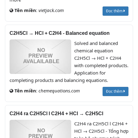
Tên miền
:
vietjack.com
Đọc thêm
C2H5Cl → HCl + C2H4 - Balanced equation
Solved and balanced
chemical equation
C2H5Cl → HCl + C2H4
with completed products.
Application for
completing products and balancing equations.
Tên miền
:
chemequations.com
Đọc thêm
C2H4 ra C2H5Cl l C2H4 + HCl → C2H5Cl
C2H4 ra C2H5Cl l C2H4 +
HCl → C2H5Cl - Tổng hợp