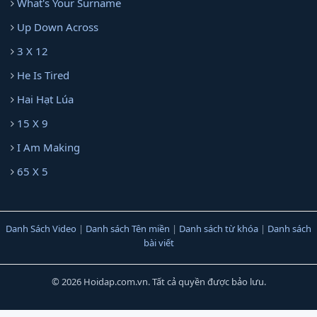
What's Your Surname
Up Down Across
3 X 12
He Is Tired
Hai Hạt Lúa
15 X 9
I Am Making
65 X 5
Danh Sách Video
|
Danh sách Tên miền
|
Danh sách từ khóa
|
Danh sách
bài viết
© 2026 Hoidap.com.vn. Tất cả quyền được bảo lưu.