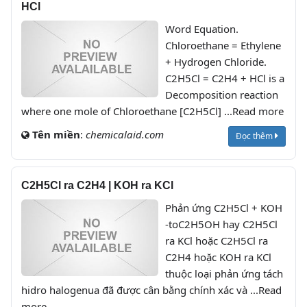
HCl
Word Equation.
Chloroethane = Ethylene
+ Hydrogen Chloride.
C2H5Cl = C2H4 + HCl is a
Decomposition reaction
where one mole of Chloroethane [C2H5Cl] ...Read more
Tên miền
:
chemicalaid.com
Đọc thêm
C2H5Cl ra C2H4 | KOH ra KCl
Phản ứng C2H5Cl + KOH
-toC2H5OH hay C2H5Cl
ra KCl hoặc C2H5Cl ra
C2H4 hoặc KOH ra KCl
thuộc loại phản ứng tách
hidro halogenua đã được cân bằng chính xác và ...Read
more