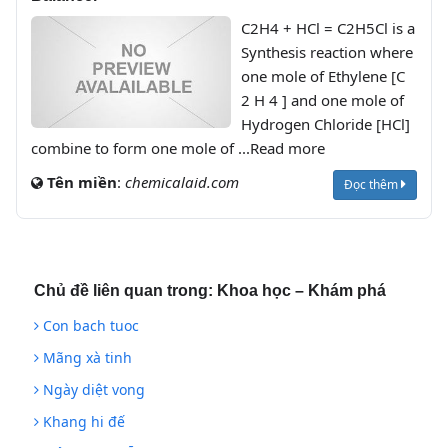
C2H4 + HCl = C2H5Cl is a
Synthesis reaction where
one mole of Ethylene [C
2 H 4 ] and one mole of
Hydrogen Chloride [HCl]
combine to form one mole of ...Read more
Tên miền
:
chemicalaid.com
Đọc thêm
Chủ đề liên quan trong:
Khoa học – Khám phá
Con bach tuoc
Mãng xà tinh
Ngày diệt vong
Khang hi đế