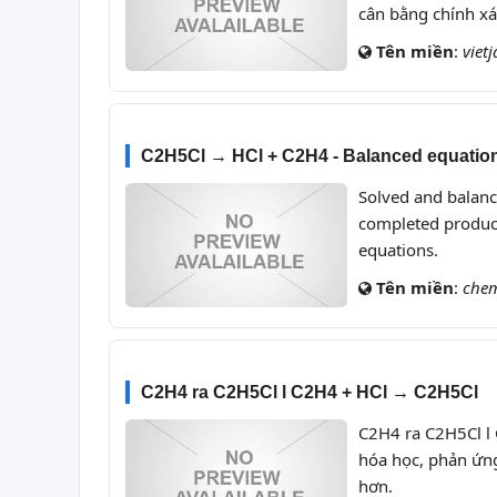
cân bằng chính xá
Tên miền
:
viet
C2H5Cl → HCl + C2H4 - Balanced equatio
Solved and balan
completed product
equations.
Tên miền
:
che
C2H4 ra C2H5Cl l C2H4 + HCl → C2H5Cl
C2H4 ra C2H5Cl l
hóa học, phản ứng
hơn.