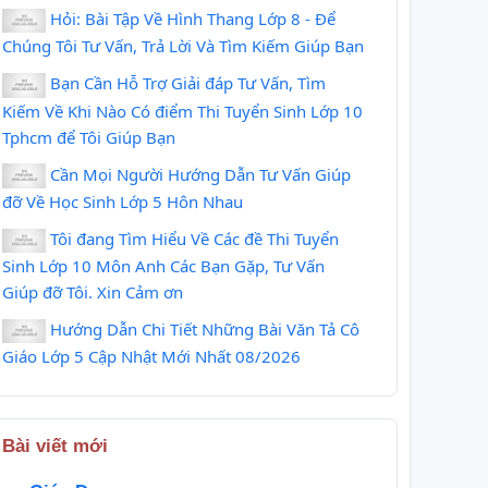
Hỏi: Bài Tập Về Hình Thang Lớp 8 - Để
Chúng Tôi Tư Vấn, Trả Lời Và Tìm Kiếm Giúp Bạn
Bạn Cần Hỗ Trợ Giải đáp Tư Vấn, Tìm
Kiếm Về Khi Nào Có điểm Thi Tuyển Sinh Lớp 10
Tphcm để Tôi Giúp Bạn
Calcium vs.
10.21c | How to
Cần Mọi Người Hướng Dẫn Tư Vấn Giúp
Water in
find the
đỡ Về Học Sinh Lớp 5 Hôn Nhau
RamZland!⚗️
intermolecular
Tôi đang Tìm Hiểu Về Các đề Thi Tuyển
Ca+2H2O →
forces in
Sinh Lớp 10 Môn Anh Các Bạn Gặp, Tư Vấn
Ca(OH)2+H2
CH3CH2Cl
Giúp đỡ Tôi. Xin Cảm ơn
#STEM #Science
(C2H5Cl)
Hướng Dẫn Chi Tiết Những Bài Văn Tả Cô
#STEMEducation
Giáo Lớp 5 Cập Nhật Mới Nhất 08/2026
#RamZland
Bài viết mới