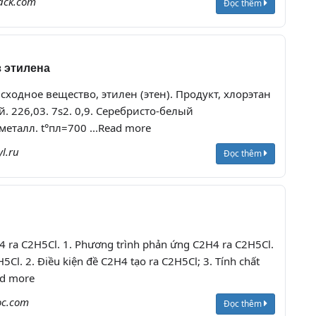
jack.com
Đọc thêm
з этилена
сходное вещество, этилен (этен). Продукт, хлорэтан
ий. 226,03. 7s2. 0,9. Серебристо-белый
еталл. t°пл=700 ...Read more
yl.ru
Đọc thêm
4 ra C2H5Cl. 1. Phương trình phản ứng C2H4 ra C2H5Cl.
Cl. 2. Điều kiện đề C2H4 tạo ra C2H5Cl; 3. Tính chất
ad more
oc.com
Đọc thêm