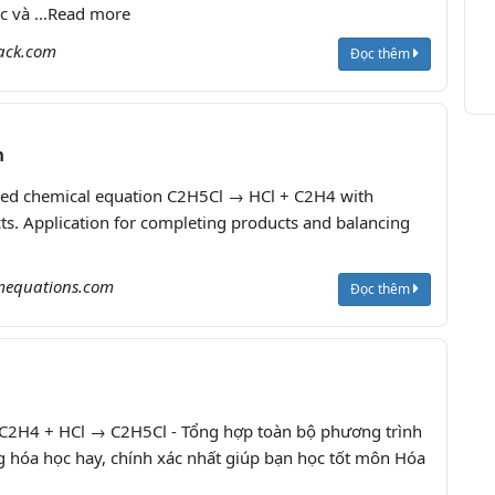
c và ...Read more
jack.com
Đọc thêm
n
ced chemical equation C2H5Cl → HCl + C2H4 with
s. Application for completing products and balancing
mequations.com
Đọc thêm
 C2H4 + HCl → C2H5Cl - Tổng hợp toàn bộ phương trình
 hóa học hay, chính xác nhất giúp bạn học tốt môn Hóa