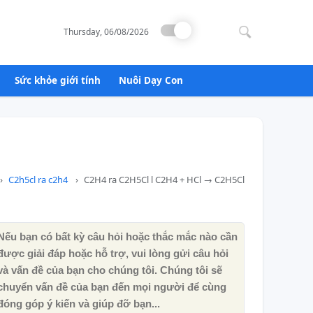
Search
for:
Thursday, 06/08/2026
Sức khỏe giới tính
Nuôi Dạy Con
C2h5cl ra c2h4
C2H4 ra C2H5Cl l C2H4 + HCl → C2H5Cl
Nếu bạn có bất kỳ câu hỏi hoặc thắc mắc nào cần
được giải đáp hoặc hỗ trợ, vui lòng gửi câu hỏi
và vấn đề của bạn cho chúng tôi. Chúng tôi sẽ
chuyển vấn đề của bạn đến mọi người để cùng
đóng góp ý kiến ​​và giúp đỡ bạn...