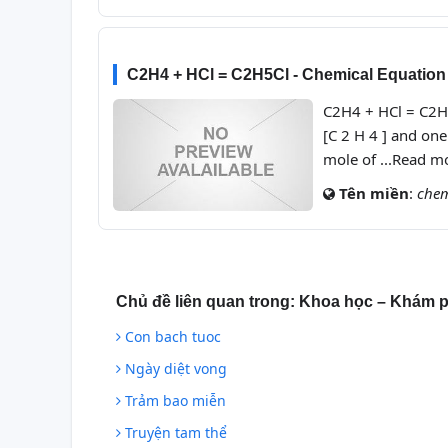
C2H4 + HCl = C2H5Cl - Chemical Equation
C2H4 + HCl = C2H5
[C 2 H 4 ] and on
mole of ...Read m
Tên miền
:
chem
Chủ đề liên quan trong:
Khoa học – Khám 
Con bach tuoc
Ngày diệt vong
Trảm bao miễn
Truyện tam thể