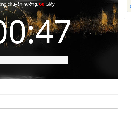
động chuyển hướng.
60
Giây
 gian còn lại
00:46