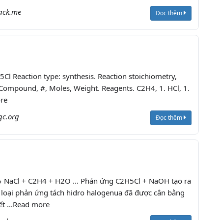
jack.me
Đọc thêm
Cl Reaction type: synthesis. Reaction stoichiometry,
 Compound, #, Moles, Weight. Reagents. C2H4, 1. HCl, 1.
re
qc.org
Đọc thêm
NaCl + C2H4 + H2O ... Phản ứng C2H5Cl + NaOH tạo ra
 loại phản ứng tách hidro halogenua đã được cân bằng
iết ...Read more