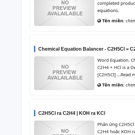
completed product
equations.
Tên miền
:
che
Chemical Equation Balancer - C2H5Cl = C
Word Equation. Ch
C2H4 + HCl is a D
[C2H5Cl] ...Read 
Tên miền
:
chem
C2H5Cl ra C2H4 | KOH ra KCl
Phản ứng C2H5Cl 
C2H4 hoặc KOH ra