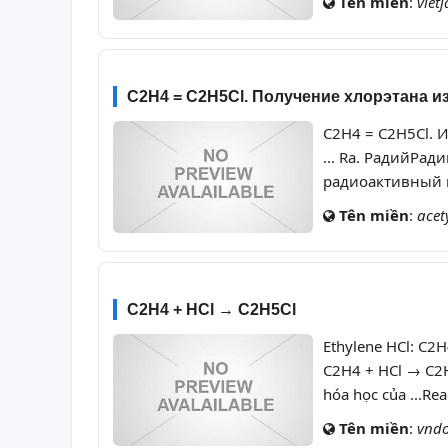
Tên miền
:
viet
C2H4 = C2H5Cl. Получение хлорэтана и
C2H4 = C2H5Cl. И
... Ra. РадийРад
радиоактивный м
Tên miền
:
acet
C2H4 + HCl → C2H5Cl
Ethylene HCl: C2H
C2H4 + HCl → C2H5
hóa học của ...Re
Tên miền
:
vnd