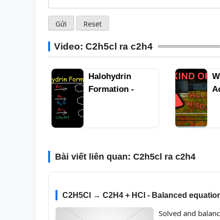
Video: C2h5cl ra c2h4
Halohydrin
W
Na by
Formation -
Ac
action
Addition of
P
on to
Halogens to
C2H4
Alkenes - Br2 &
H2O
Bài viết liên quan:
C2h5cl ra c2h4
C2H5Cl → C2H4 + HCl - Balanced equatio
Solved and balan