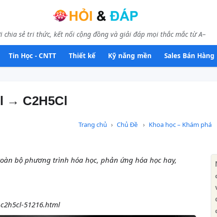
i chia sẻ tri thức, kết nối cộng đồng và giải đáp mọi thắc mắc từ A–
Tin Học - CNTT
Thiết kế
Kỹ năng mền
Sales Bán Hàng
Cl → C2H5Cl
Trang chủ
Chủ Đề
Khoa học – Khám phá
toàn bộ phương trình hóa học, phản ứng hóa học hay,
a-c2h5cl-51216.html