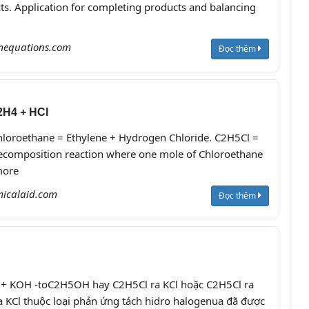
s. Application for completing products and balancing
mequations.com
Đọc thêm
2H4 + HCl
loroethane = Ethylene + Hydrogen Chloride. C2H5Cl =
ecomposition reaction where one mole of Chloroethane
more
icalaid.com
Đọc thêm
+ KOH -toC2H5OH hay C2H5Cl ra KCl hoặc C2H5Cl ra
 KCl thuộc loại phản ứng tách hidro halogenua đã được