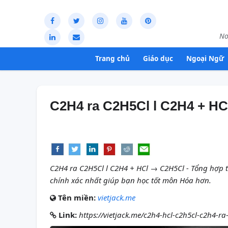
Nơ
Trang chủ
Giáo dục
Ngoại Ngữ
C2H4 ra C2H5Cl l C2H4 + H
C2H4 ra C2H5Cl l C2H4 + HCl → C2H5Cl - Tổng hợp 
chính xác nhất giúp bạn học tốt môn Hóa hơn.
Tên miền:
vietjack.me
Link:
https://vietjack.me/c2h4-hcl-c2h5cl-c2h4-r