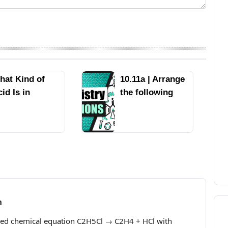
hat Kind of
10.11a | Arrange
id Is in
the following
ortal?
compounds in
order of
increasing
boiling point:
HCl, H2O, SiH4
n
ced chemical equation C2H5Cl → C2H4 + HCl with