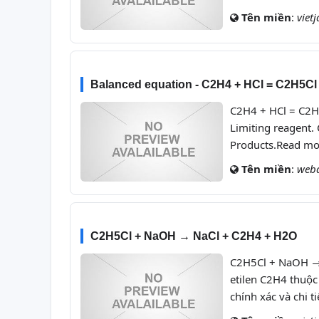
Tên miền
:
viet
Balanced equation - C2H4 + HCl = C2H5Cl
C2H4 + HCl = C2H5
Limiting reagent.
Products.Read mo
Tên miền
:
web
C2H5Cl + NaOH → NaCl + C2H4 + H2O
C2H5Cl + NaOH → 
etilen C2H4 thuộc
chính xác và chi t