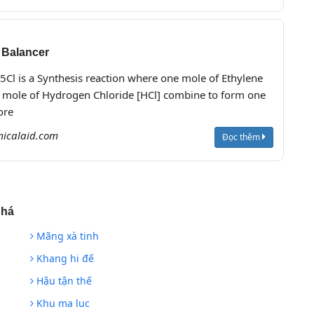
 Balancer
Cl is a Synthesis reaction where one mole of Ethylene
e mole of Hydrogen Chloride [HCl] combine to form one
ore
icalaid.com
Đọc thêm
phá
Mãng xà tinh
Khang hi đế
Hậu tận thế
Khu ma luc