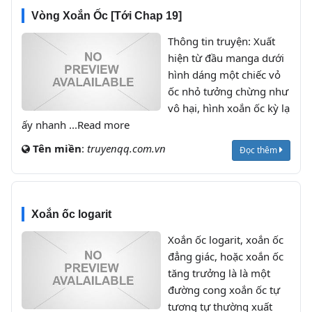
Vòng Xoắn Ốc [Tới Chap 19]
Thông tin truyện: Xuất
hiện từ đầu manga dưới
hình dáng một chiếc vỏ
ốc nhỏ tưởng chừng như
vô hại, hình xoắn ốc kỳ lạ
ấy nhanh ...Read more
Tên miền
:
truyenqq.com.vn
Đọc thêm
Xoắn ốc logarit
Xoắn ốc logarit, xoắn ốc
đẳng giác, hoặc xoắn ốc
tăng trưởng là là một
đường cong xoắn ốc tự
tương tự thường xuất