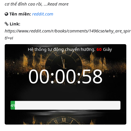
cơ thể đỉnh cao rồi, ...Read more
Tên miền:
reddit.com
Link:
https://www.reddit.com/r/books/comments/1496cse/why_are_spirals
tl=vi
Hệ thống tự động chuyển hướng.
60
Giây
Thời gian còn lại
00:00:57
5%