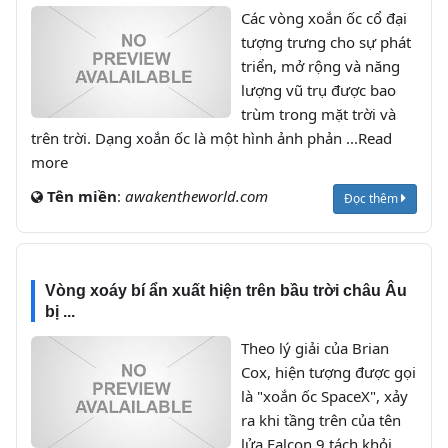
Các vòng xoắn ốc cổ đại
tượng trưng cho sự phát
triển, mở rộng và năng
lượng vũ trụ được bao
trùm trong mặt trời và
trên trời. Dạng xoắn ốc là một hình ảnh phản ...Read
more
Tên miền
:
awakentheworld.com
Đọc thêm
Vòng xoáy bí ẩn xuất hiện trên bầu trời châu Âu
bị ...
Theo lý giải của Brian
Cox, hiện tượng được gọi
là "xoắn ốc SpaceX", xảy
ra khi tầng trên của tên
lửa Falcon 9 tách khỏi