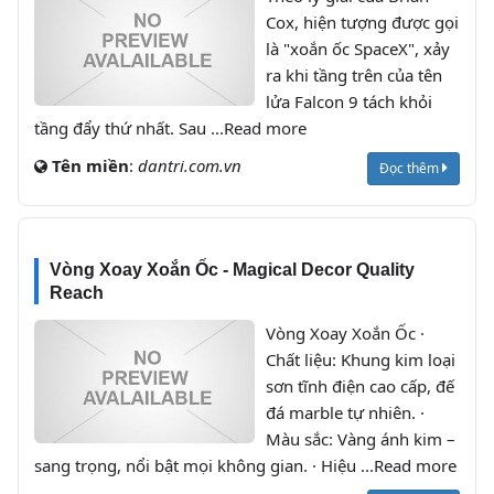
Cox, hiện tượng được gọi
là "xoắn ốc SpaceX", xảy
ra khi tầng trên của tên
lửa Falcon 9 tách khỏi
tầng đẩy thứ nhất. Sau ...Read more
Tên miền
:
dantri.com.vn
Đọc thêm
Vòng Xoay Xoắn Ốc - Magical Decor Quality
Reach
Vòng Xoay Xoắn Ốc ·
Chất liệu: Khung kim loại
sơn tĩnh điện cao cấp, đế
đá marble tự nhiên. ·
Màu sắc: Vàng ánh kim –
sang trọng, nổi bật mọi không gian. · Hiệu ...Read more