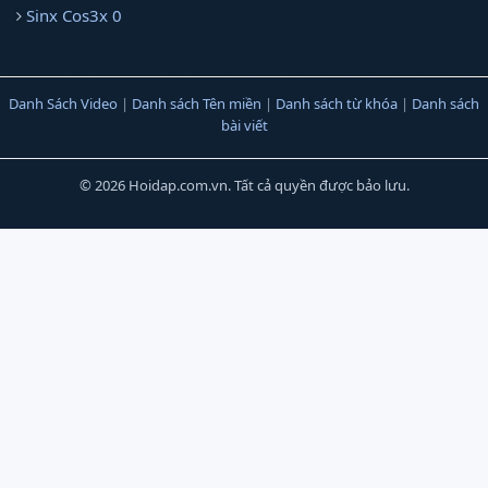
Sinx Cos3x 0
Danh Sách Video
|
Danh sách Tên miền
|
Danh sách từ khóa
|
Danh sách
bài viết
© 2026 Hoidap.com.vn. Tất cả quyền được bảo lưu.