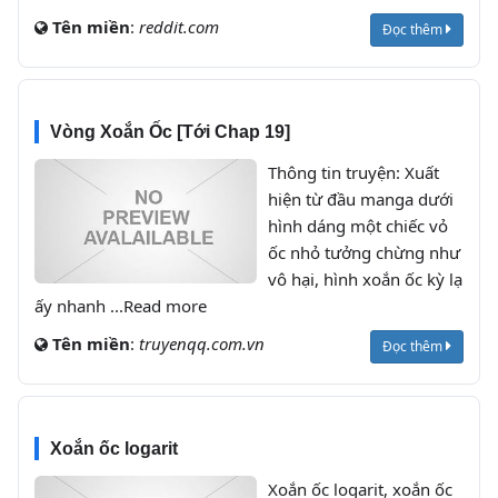
Tên miền
:
reddit.com
Đọc thêm
Vòng Xoắn Ốc [Tới Chap 19]
Thông tin truyện: Xuất
hiện từ đầu manga dưới
hình dáng một chiếc vỏ
ốc nhỏ tưởng chừng như
vô hại, hình xoắn ốc kỳ lạ
ấy nhanh ...Read more
Tên miền
:
truyenqq.com.vn
Đọc thêm
Xoắn ốc logarit
Xoắn ốc logarit, xoắn ốc