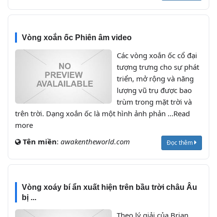
Vòng xoắn ốc Phiên âm video
Các vòng xoắn ốc cổ đại
tượng trưng cho sự phát
triển, mở rộng và năng
lượng vũ trụ được bao
trùm trong mặt trời và
trên trời. Dạng xoắn ốc là một hình ảnh phản ...Read
more
Tên miền
:
awakentheworld.com
Đọc thêm
Vòng xoáy bí ẩn xuất hiện trên bầu trời châu Âu
bị ...
Theo lý giải của Brian