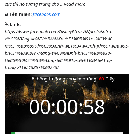
cực thì nó tượng trưng cho ...Read more
Tên miền:
facebook.com
Link:
https://www.facebook.com/DisneyPixarVN/posts/spiral-
v%C3%B2ng-xo%E1%BA%AFn-%E1%BB%91c-l%C3%A0-
m%E1%BB%99t-h%C3%ACnh-%E1%BA%A3nh-ph%E1%BB%95-
bi%E1%BA%BFn-mang-t%C3%ADnh-bi%E1%BB%83u-
t%C6%B0%E1%BB%A3ng-%C4%91a-d%E1%BA%A1ng-
trong-/1162138576069243/
Hệ thống tự động chuyển hướng.
60
Giây
Thời gian còn lại
00:00:58