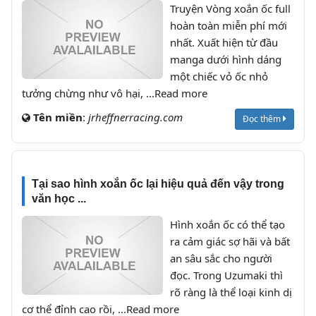
Truyện Vòng xoắn ốc full
hoàn toàn miễn phí mới
nhất. Xuất hiện từ đầu
manga dưới hình dáng
một chiếc vỏ ốc nhỏ
tưởng chừng như vô hại, ...Read more
Tên miền
:
jrheffnerracing.com
Đọc thêm
Tại sao hình xoắn ốc lại hiệu quả đến vậy trong
văn học ...
Hình xoắn ốc có thể tạo
ra cảm giác sợ hãi và bất
an sâu sắc cho người
đọc. Trong Uzumaki thì
rõ ràng là thể loại kinh dị
cơ thể đỉnh cao rồi, ...Read more