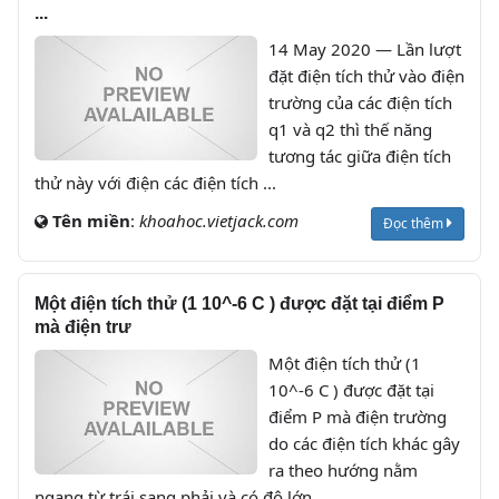
...
14 May 2020 — Lần lượt
đặt điện tích thử vào điện
trường của các điện tích
q1 và q2 thì thế năng
tương tác giữa điện tích
thử này với điện các điện tích ...
Tên miền
:
khoahoc.vietjack.com
Đọc thêm
Một điện tích thử (1 10^-6 C ) được đặt tại điểm P
mà điện trư
Một điện tích thử (1
10^-6 C ) được đặt tại
điểm P mà điện trường
do các điện tích khác gây
ra theo hướng nằm
ngang từ trái sang phải và có độ lớn ...