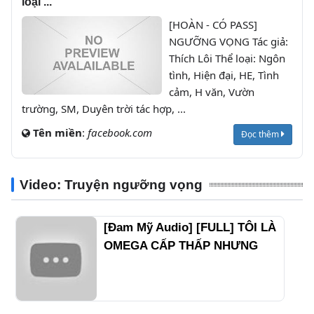
loại ...
[HOÀN - CÓ PASS]
NGƯỠNG VỌNG Tác giả:
Thích Lôi Thể loại: Ngôn
tình, Hiện đại, HE, Tình
cảm, H văn, Vườn
trường, SM, Duyên trời tác hợp, ...
Tên miền
:
facebook.com
Đọc thêm
Video: Truyện ngưỡng vọng
[Đam Mỹ Audio] [FULL] TÔI LÀ
OMEGA CẤP THẤP NHƯNG
LẠI THẦM YÊU VỊ ALPHA
ĐƯỢC MỌI NGƯỜI NGƯỠNG
VỌNG