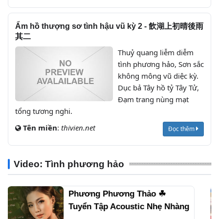
Ẩm hồ thượng sơ tình hậu vũ kỳ 2 - 飲湖上初晴後雨
其二
Thuỷ quang liễm diễm
tình phương hảo, Sơn sắc
không mông vũ diệc kỳ.
Dục bả Tây hồ tỷ Tây Tử,
Đạm trang nùng mạt
tổng tương nghi.
Tên miền
:
thivien.net
Đọc thêm
Video: Tình phương hảo
Tuyển Tập Những Bản Nhạc
Hay Của Phương Phương