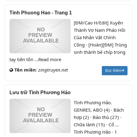
Tinh Phuong Hao - Trang 1
[ĐM/Cao H/Edit] Xuyên
Thành Vợ Nam Pháo Hôi
Của Nhân Vật Chính
Công · [Hoàn][ĐM] Trùng
sinh thành bé chíp trong
tay tiên tôn ...Read more
Tên miền
:
zingtruyen.net
Đọc thêm
Lưu trữ Tình Phương Hảo
Tình Phương Hảo.
GENRES. ABO (4) · Bách
hợp (2) · Báo thù (27) ·
Chữa lành (15) · Cổ ...
Tình Phương Hảo · 1