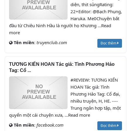
diện, thịt sủngRating:
22+Editor: @Bạch Phụng,
Haruka. Me0Chuyện bắt
đầu từ Chiêu Ninh Hầu là người họ Khương ...Read
more
Tên miền
:
truyenclub.com
Đọc thêm
TƯƠNG KIẾN HOAN Tác giả: Tình Phương Hảo
Tag: Cổ ...
#REVIEW: TƯƠNG KIẾN
HOAN Tác giả: Tình
Phương Hảo Tag: Cổ đại,
nhiều truyện, H, HE. ----
Trung ngắn hợp tập, một
quyển một cái chuyện xưa, ...Read more
Tên miền
:
facebook.com
Đọc thêm