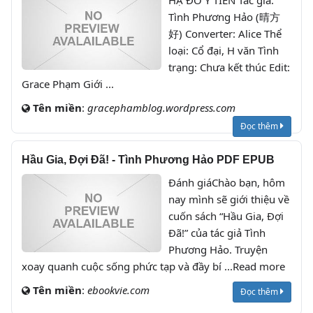
HẠ ĐỔ Y TIÊN Tác giả:
Tình Phương Hảo (晴方
好) Converter: Alice Thể
loại: Cổ đại, H văn Tình
trạng: Chưa kết thúc Edit:
Grace Phạm Giới ...
Tên miền
:
gracephamblog.wordpress.com
Đọc thêm
Hầu Gia, Đợi Đã! - Tình Phương Hảo PDF EPUB
Đánh giáChào bạn, hôm
nay mình sẽ giới thiệu về
cuốn sách “Hầu Gia, Đợi
Đã!” của tác giả Tình
Phương Hảo. Truyện
xoay quanh cuộc sống phức tạp và đầy bí ...Read more
Tên miền
:
ebookvie.com
Đọc thêm