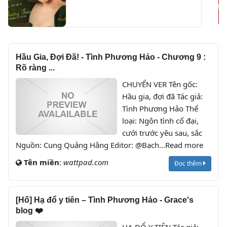
Thảo | Playlist Acoustic Cover
Hầu Gia, Đợi Đã! - Tình Phương Hảo - Chương 9 :
Rõ ràng ...
CHUYỂN VER Tên gốc:
Hầu gia, đợi đã Tác giả:
Tình Phương Hảo Thể
loại: Ngôn tình cổ đại,
cưới trước yêu sau, sắc
Nguồn: Cung Quảng Hằng Editor: @Bạch...Read more
Tên miền
:
wattpad.com
Đọc thêm
[Hố] Hạ đổ y tiên – Tình Phương Hảo - Grace's
blog ❤️