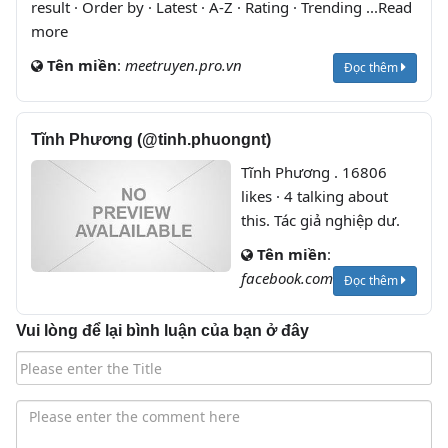
result · Order by · Latest · A-Z · Rating · Trending ...Read
more
Tên miền
:
meetruyen.pro.vn
Đọc thêm
Tĩnh Phương (@tinh.phuongnt)
Tĩnh Phương . 16806
likes · 4 talking about
this. Tác giả nghiệp dư.
Tên miền
:
facebook.com
Đọc thêm
Vui lòng để lại bình luận của bạn ở đây