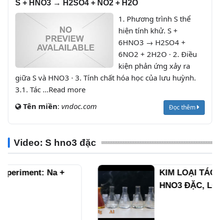
S + HNO3 → H2SO4 + NO2 + H2O
1. Phương trình S thể
hiện tính khử. S +
6HNO3 → H2SO4 +
6NO2 + 2H2O · 2. Điều
kiện phản ứng xảy ra
giữa S và HNO3 · 3. Tính chất hóa học của lưu huỳnh.
3.1. Tác ...Read more
Tên miền
:
vndoc.com
Đọc thêm
Video: S hno3 đặc
KIM LOẠI TÁC DỤNG VỚI
HNO3 ĐẶC, LOÃNG