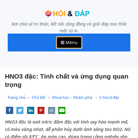
Nơi chia sẻ tri thức, kết nối cộng đồng và giải đáp mọi thắc
mắc từ A–
Menu
HNO3 đặc: Tính chất và ứng dụng quan
trọng
Trang chủ
Chủ Đề
Khoa học – Khám phá
S hno3 đặc
HNO3 đặc là axit nitric đậm đặc với tính oxy hóa mạnh mẽ,
có màu vàng nhạt, dễ phân hủy dưới ánh sáng tạo NO2. Nó
có điểm sôi 83°C, ăn mòn cao, dùng trong công nghiệp sản