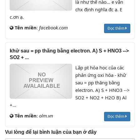
là như thế nào... e vẫn
chx định nghĩa đc ạ. E
c.ơn ạ.
Tên miền
:
facebook.com
Đọc thêm
khử sau = pp thăng bằng electron. A) S + HNO3 -->
SO2 + ...
Lập pt hóa học của các
phản ứng oxi hóa - khử
sau = pp thăng bằng
electron. A) S + HNO3 -->
SO2 + NO2 + H2O B) Al
+...
Tên miền
:
olm.vn
Đọc thêm
Vui lòng để lại bình luận của bạn ở đây