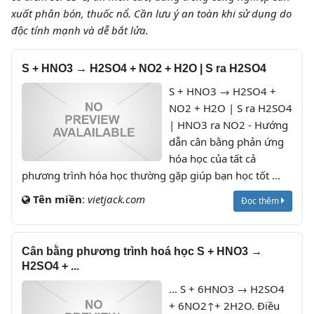
xuất phân bón, thuốc nổ. Cần lưu ý an toàn khi sử dụng do
độc tính mạnh và dễ bắt lửa.
S + HNO3 → H2SO4 + NO2 + H2O | S ra H2SO4
S + HNO3 → H2SO4 +
NO2 + H2O | S ra H2SO4
| HNO3 ra NO2 - Hướng
dẫn cân bằng phản ứng
hóa học của tất cả
phương trình hóa học thường gặp giúp bạn học tốt ...
Tên miền
:
vietjack.com
Đọc thêm
Cân bằng phương trình hoá học S + HNO3 →
H2SO4 + ...
... S + 6HNO3 → H2SO4
+ 6NO2↑+ 2H2O. Điều