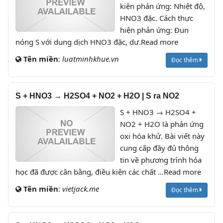
kiện phản ứng: Nhiệt độ,
HNO3 đặc. Cách thực
hiện phản ứng: Đun
nóng S với dung dịch HNO3 đặc, dư.Read more
Tên miền
:
luatminhkhue.vn
Đọc thêm
S + HNO3 → H2SO4 + NO2 + H2O | S ra NO2
S + HNO3 → H2SO4 +
NO2 + H2O là phản ứng
oxi hóa khử. Bài viết này
cung cấp đầy đủ thông
tin về phương trình hóa
học đã được cân bằng, điều kiện các chất ...Read more
Tên miền
:
vietjack.me
Đọc thêm