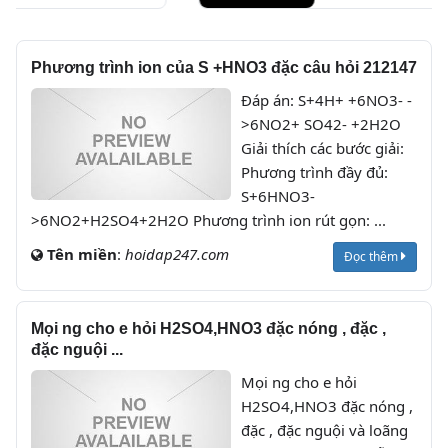
Phương trình ion của S +HNO3 đặc câu hỏi 212147
Đáp án: S+4H+ +6NO3- -
>6NO2+ SO42- +2H2O
Giải thích các bước giải:
Phương trình đầy đủ:
S+6HNO3-
>6NO2+H2SO4+2H2O Phương trình ion rút gọn: ...
Tên miền
:
hoidap247.com
Đọc thêm
Mọi ng cho e hỏi H2SO4,HNO3 đặc nóng , đặc ,
đặc nguội ...
Mọi ng cho e hỏi
H2SO4,HNO3 đặc nóng ,
đặc , đặc nguội và loãng