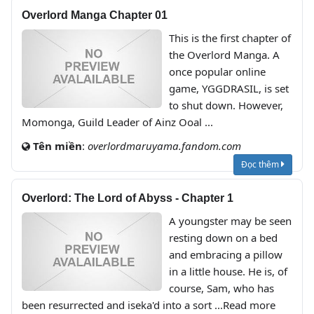
Overlord Manga Chapter 01
This is the first chapter of
the Overlord Manga. A
once popular online
game, YGGDRASIL, is set
to shut down. However,
Momonga, Guild Leader of Ainz Ooal ...
Tên miền
:
overlordmaruyama.fandom.com
Đọc thêm
Overlord: The Lord of Abyss - Chapter 1
A youngster may be seen
resting down on a bed
and embracing a pillow
in a little house. He is, of
course, Sam, who has
been resurrected and iseka'd into a sort ...Read more