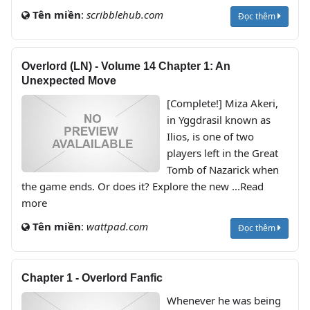
Tên miền
:
scribblehub.com
Đọc thêm
Overlord (LN) - Volume 14 Chapter 1: An
Unexpected Move
[Complete!] Miza Akeri,
in Yggdrasil known as
Ilios, is one of two
players left in the Great
Tomb of Nazarick when
the game ends. Or does it? Explore the new ...Read
more
Tên miền
:
wattpad.com
Đọc thêm
Chapter 1 - Overlord Fanfic
Whenever he was being