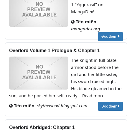
1 "Yggdrasil" on
MangaDex!
Tên miền
:
mangadex.org
Đọc thêm
Overlord Volume 1 Prologue & Chapter 1
The knight in full plate
armor stood before the
girl and her little sister,
his sword raised high.
His blade gleamed in the
sun, and he poised himself, ready ...Read more
Tên miền
:
skythewood.blogspot.com
Đọc thêm
Overlord Abridged: Chapter 1