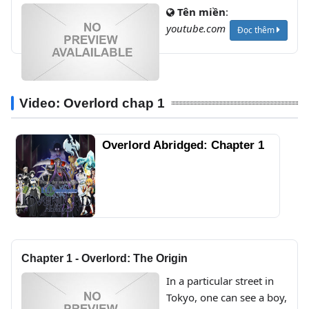
Tên miền
:
youtube.com
Đọc thêm
Video: Overlord chap 1
Overlord Chapter 1 การเผชิญ
หน้าในดินแดนที่สาบสูญ | The
Vampire Princess of the Lost
Country
Chapter 1 - Overlord: The Origin
In a particular street in
Tokyo, one can see a boy,