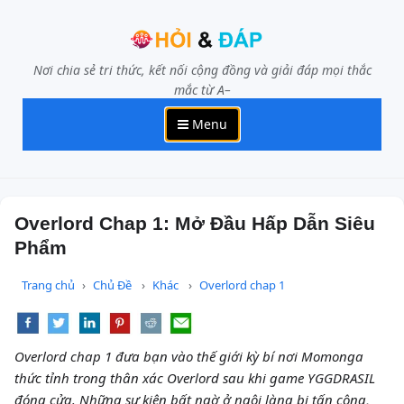
Nơi chia sẻ tri thức, kết nối cộng đồng và giải đáp mọi thắc
mắc từ A–
Menu
Overlord Chap 1: Mở Đầu Hấp Dẫn Siêu
Phẩm
Trang chủ
Chủ Đề
Khác
Overlord chap 1
Overlord chap 1 đưa bạn vào thế giới kỳ bí nơi Momonga
thức tỉnh trong thân xác Overlord sau khi game YGGDRASIL
đóng cửa. Những sự kiện bất ngờ ở ngôi làng bị tấn công,