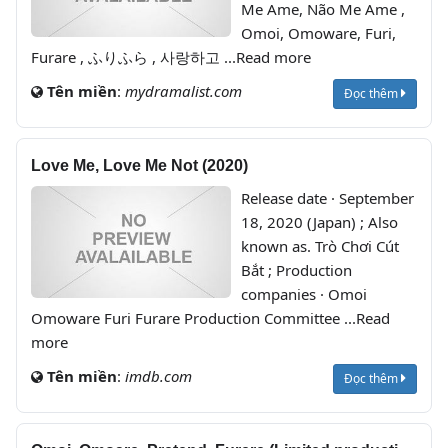
Me Ame, Não Me Ame ,
Omoi, Omoware, Furi,
Furare , ふりふら , 사랑하고 ...Read more
Tên miền
:
mydramalist.com
Đọc thêm
Love Me, Love Me Not (2020)
Release date · September
18, 2020 (Japan) ; Also
known as. Trò Chơi Cút
Bắt ; Production
companies · Omoi
Omoware Furi Furare Production Committee ...Read
more
Tên miền
:
imdb.com
Đọc thêm