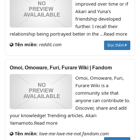
improved over time or if
Akari and Yuna's
friendship developed
further. I recall their
relationship being portrayed better in the ...Read more
Tên miền
:
reddit.com
Đọc thêm
Omoi, Omoware, Furi, Furare Wiki | Fandom
Omoi, Omoware, Furi,
Furare Wiki is a
community site that
anyone can contribute to.
Discover, share and add
your knowledge! Trending articles. Akari
Yamamoto.Read more
Tên miền
:
love-me-love-me-not.fandom.com