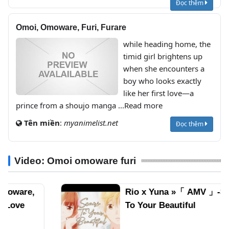
Đọc thêm
Omoi, Omoware, Furi, Furare
while heading home, the
timid girl brightens up
when she encounters a
boy who looks exactly
like her first love—a
prince from a shoujo manga ...Read more
Tên miền
:
myanimelist.net
Đọc thêm
Video: Omoi omoware furi
Rio x Yuna »「 AMV 」-Scars
To Your Beautiful