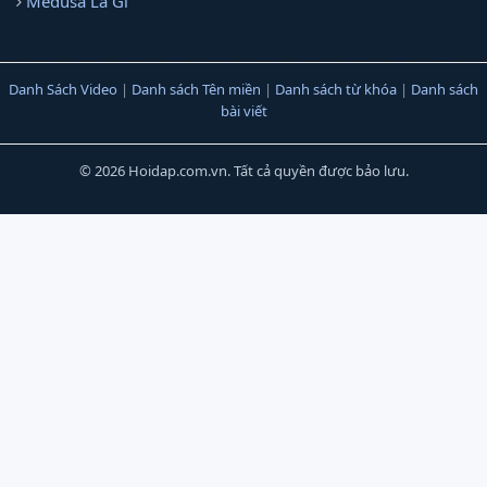
Medusa Là Gì
Danh Sách Video
|
Danh sách Tên miền
|
Danh sách từ khóa
|
Danh sách
bài viết
© 2026 Hoidap.com.vn. Tất cả quyền được bảo lưu.