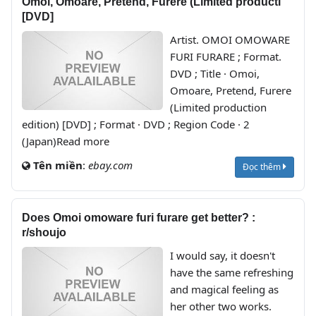
Omoi, Omoare, Pretend, Furere (Limited producti
[DVD]
Artist. OMOI OMOWARE
FURI FURARE ; Format.
DVD ; Title · Omoi,
Omoare, Pretend, Furere
(Limited production
edition) [DVD] ; Format · DVD ; Region Code · 2
(Japan)Read more
Tên miền
:
ebay.com
Đọc thêm
Does Omoi omoware furi furare get better? :
r/shoujo
I would say, it doesn't
have the same refreshing
and magical feeling as
her other two works.