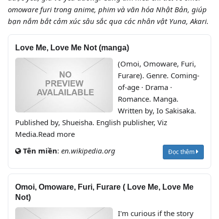
omoware furi trong anime, phim và văn hóa Nhật Bản, giúp
bạn nắm bắt cảm xúc sâu sắc qua các nhân vật Yuna, Akari.
Love Me, Love Me Not (manga)
(Omoi, Omoware, Furi,
Furare). Genre. Coming-
of-age · Drama ·
Romance. Manga.
Written by, Io Sakisaka.
Published by, Shueisha. English publisher, Viz
Media.Read more
Tên miền
:
en.wikipedia.org
Đọc thêm
Omoi, Omoware, Furi, Furare ( Love Me, Love Me
Not)
I'm curious if the story