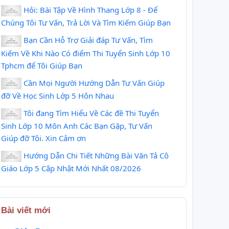
Hỏi: Bài Tập Về Hình Thang Lớp 8 - Để
Chúng Tôi Tư Vấn, Trả Lời Và Tìm Kiếm Giúp Bạn
Bạn Cần Hỗ Trợ Giải đáp Tư Vấn, Tìm
Kiếm Về Khi Nào Có điểm Thi Tuyển Sinh Lớp 10
Tphcm để Tôi Giúp Bạn
Cần Mọi Người Hướng Dẫn Tư Vấn Giúp
đỡ Về Học Sinh Lớp 5 Hôn Nhau
Tôi đang Tìm Hiểu Về Các đề Thi Tuyển
Sinh Lớp 10 Môn Anh Các Bạn Gặp, Tư Vấn
Giúp đỡ Tôi. Xin Cảm ơn
Hướng Dẫn Chi Tiết Những Bài Văn Tả Cô
Giáo Lớp 5 Cập Nhật Mới Nhất 08/2026
How to Change
O-1 Visa : New
Employers on
Entry Scheme to
the O-1 Visa?
United States
Bài viết mới
Gaining