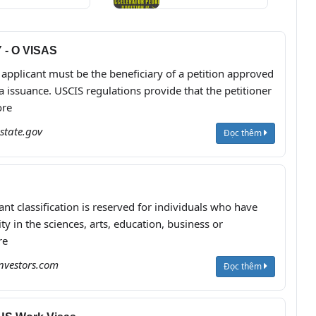
as Mileage &
OBD4Everyone
ore
Ep.19
 - O VISAS
applicant must be the beneficiary of a petition approved
 issuance. USCIS regulations provide that the petitioner
ore
state.gov
Đọc thêm
t classification is reserved for individuals who have
ity in the sciences, arts, education, business or
re
nvestors.com
Đọc thêm