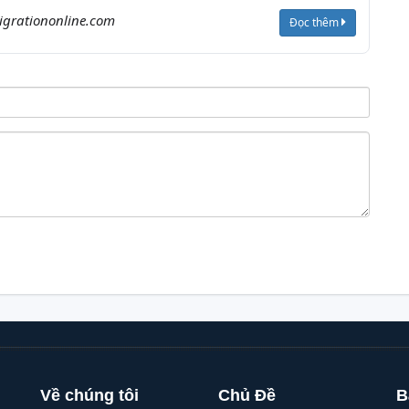
grationonline.com
Đọc thêm
Về chúng tôi
Chủ Đề
B