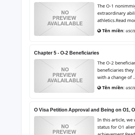
The O-1 nonimmigr
extraordinary abili
athletics.Read mo
Tên miền
:
usci
Chapter 5 - O-2 Beneficiaries
The O-2 beneficia
beneficiaries the
with a change of 
Tên miền
:
usci
O Visa Petition Approval and Being on O1, O
In this article, w
status for O1 alie
achievement.Rea