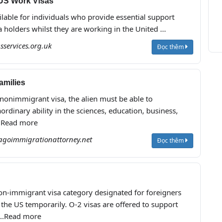
| US Work Visas
ilable for individuals who provide essential support
a holders whilst they are working in the United ...
asservices.org.uk
Đọc thêm
amilies
s nonimmigrant visa, the alien must be able to
rdinary ability in the sciences, education, business,
...Read more
agoimmigrationattorney.net
Đọc thêm
non-immigrant visa category designated for foreigners
 the US temporarily. O-2 visas are offered to support
...Read more