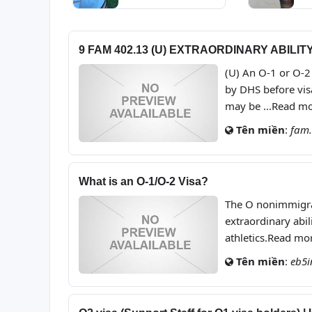
G
M
9 FAM 402.13 (U) EXTRAORDINARY ABILITY
(U) An O-1 or O-2 
by DHS before visa
may be ...Read m
Tên miền
:
fam.
What is an O-1/O-2 Visa?
The O nonimmigran
extraordinary abil
athletics.Read mo
Tên miền
:
eb5i