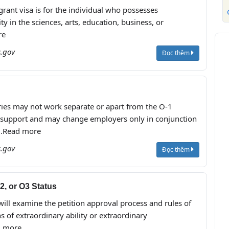
ant visa is for the individual who possesses
ty in the sciences, arts, education, business, or
re
s.gov
Đọc thêm
ries may not work separate or apart from the O-1
y support and may change employers only in conjunction
...Read more
s.gov
Đọc thêm
2, or O3 Status
e will examine the petition approval process and rules of
ns of extraordinary ability or extraordinary
d more