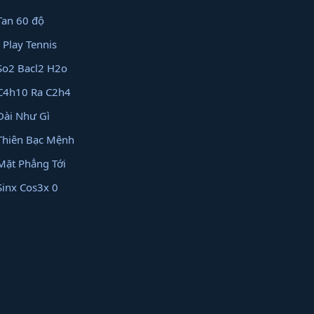
Tan 60 độ
I Play Tennis
So2 Bacl2 H2o
C4h10 Ra C2h4
Dài Như Gì
Thiên Bạc Mệnh
Mặt Phẳng Tới
Sinx Cos3x 0