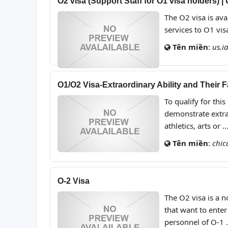
O2 visa (Support Staff for O1 visa holders) 
The O2 visa is ava
services to O1 vis
Tên miền
:
us.i
O1/O2 Visa-Extraordinary Ability and Their F
To qualify for thi
demonstrate extrao
athletics, arts or 
Tên miền
:
chic
O-2 Visa
The O2 visa is a 
that want to enter
personnel of O-1 