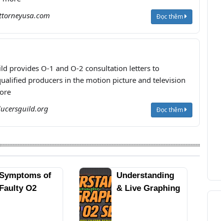
ttorneyusa.com
Đọc thêm
ld provides O-1 and O-2 consultation letters to
ualified producers in the motion picture and television
ore
ucersguild.org
Đọc thêm
 Symptoms of
Understanding
 Faulty O2
& Live Graphing
ensor | Engine
of the Rear O2
isfires, Poor
Sensor: