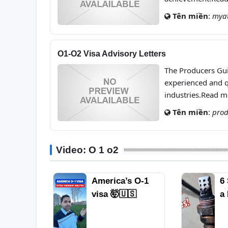
Tên miền
:
mya
O1-O2 Visa Advisory Letters
The Producers Gui
experienced and q
industries.Read m
Tên miền
:
prod
Video: O 1 o2
ved to
America’s O-1
6
 on an
visa 🤯🇺🇸
a
 (Step
S
M