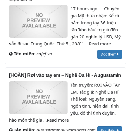
17 hours ago — Chuyên
gia Mỹ thừa nhận: Kể cả
nắm trong tay 36 triệu
tấn 'kho báu' trị giá đến
gần 20 nghìn tỷ USD, Mỹ
vẫn đi sau Trung Quốc. Thứ 5 , 29/01 ...Read more
Tên miền
:
cafef.vn
Đọc thêm
[HOÀN] Rơi vào tay em – Nghê Đa Hỉ - Augustamin
Tên truyện: RƠI VÀO TAY
EM. Tác giả: Nghê Đa Hỉ.
Thể loại: Nguyên sang,
ngôn tình, hiện đại, tình
yêu, đô thị tình duyên,
hào môn thế gia ...Read more
Tên miền
:
augustamin08.wordpress.com
Đọc thêm