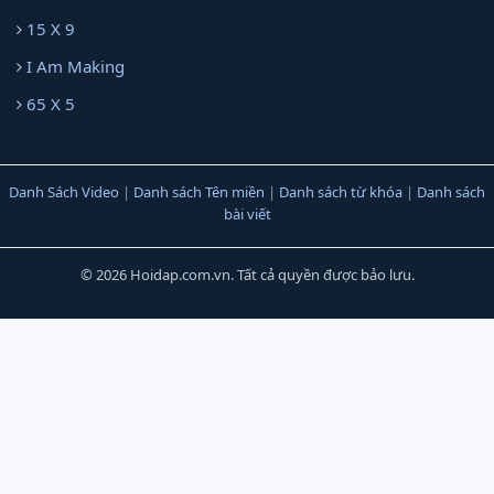
15 X 9
I Am Making
65 X 5
Danh Sách Video
|
Danh sách Tên miền
|
Danh sách từ khóa
|
Danh sách
bài viết
© 2026 Hoidap.com.vn. Tất cả quyền được bảo lưu.