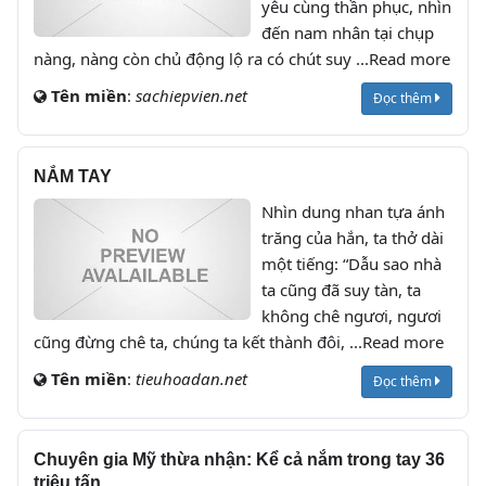
yêu cùng thần phục, nhìn
đến nam nhân tại chụp
nàng, nàng còn chủ động lộ ra có chút suy ...Read more
Tên miền
:
sachiepvien.net
Đọc thêm
NẮM TAY
Nhìn dung nhan tựa ánh
trăng của hắn, ta thở dài
một tiếng: “Dẫu sao nhà
ta cũng đã suy tàn, ta
không chê ngươi, ngươi
cũng đừng chê ta, chúng ta kết thành đôi, ...Read more
Tên miền
:
tieuhoadan.net
Đọc thêm
Chuyên gia Mỹ thừa nhận: Kể cả nắm trong tay 36
triệu tấn ...