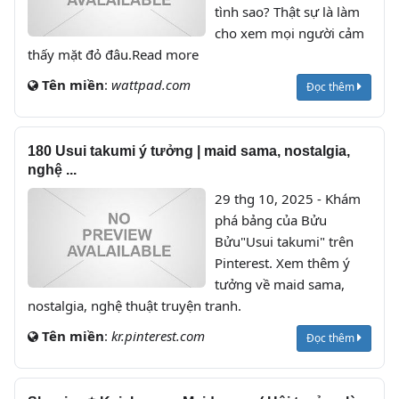
tình sao? Thật sự là làm
cho xem mọi người cảm
thấy mặt đỏ đâu.Read more
Tên miền
:
wattpad.com
Đọc thêm
180 Usui takumi ý tưởng | maid sama, nostalgia,
nghệ ...
29 thg 10, 2025 - Khám
phá bảng của Bửu
Bửu"Usui takumi" trên
Pinterest. Xem thêm ý
tưởng về maid sama,
nostalgia, nghệ thuật truyện tranh.
Tên miền
:
kr.pinterest.com
Đọc thêm