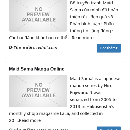
Bộ truyện tranh Maid
Sama của mình đã hoàn
thiện rồi - đẹp quá <3 ·
Phần bình luận · Phần
thông tin cộng đồng ·
Các bài đăng khác bạn có thể ...Read more
Tên miền
:
reddit.com
Đọc thêm
Maid Sama Manga Online
Maid Sama! is a Japanese
manga series by Hiro
Fujiwara. It was
serialized from 2005 to
2013 in Hakusensha's
monthly shōjo magazine LaLa, and collected in
20 ...Read more