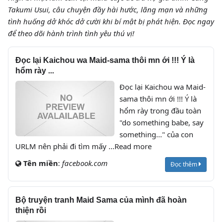
Takumi Usui, câu chuyện đầy hài hước, lãng mạn và những
tình huống dở khóc dở cười khi bí mật bị phát hiện. Đọc ngay
để theo dõi hành trình tình yêu thú vị!
Đọc lại Kaichou wa Maid-sama thôi mn ới !!! Ý là
hổm rày ...
Đọc lại Kaichou wa Maid-
sama thôi mn ới !!! Ý là
hổm rày trong đầu toàn
"do something babe, say
something..." của con
URLM nên phải đi tìm mấy ...Read more
Tên miền
:
facebook.com
Đọc thêm
Bộ truyện tranh Maid Sama của mình đã hoàn
thiện rồi