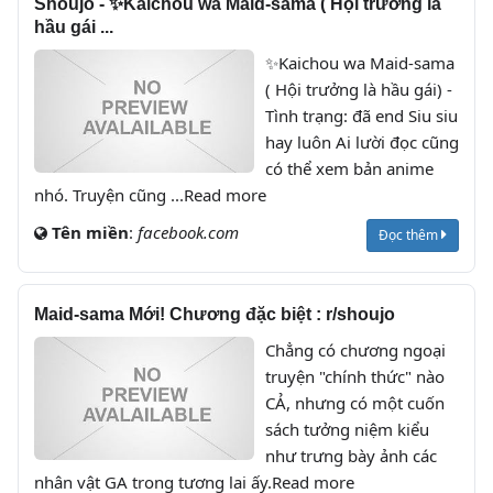
Shoujo - ✨Kaichou wa Maid-sama ( Hội trưởng là
hầu gái ...
✨Kaichou wa Maid-sama
( Hội trưởng là hầu gái) -
Tình trạng: đã end Siu siu
hay luôn Ai lười đọc cũng
có thể xem bản anime
nhó. Truyện cũng ...Read more
Tên miền
:
facebook.com
Đọc thêm
Maid-sama Mới! Chương đặc biệt : r/shoujo
Chẳng có chương ngoại
truyện "chính thức" nào
CẢ, nhưng có một cuốn
sách tưởng niệm kiểu
như trưng bày ảnh các
nhân vật GA trong tương lai ấy.Read more