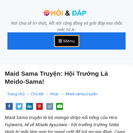
Nơi chia sẻ tri thức, kết nối cộng đồng và giải đáp mọi thắc
mắc từ A–
Menu
Maid Sama Truyện: Hội Trưởng Là
Meido-Sama!
Trang chủ
Chủ Đề
Khác
Maid sama truyện
Maid Sama truyện là bộ manga shōjo nổi tiếng của Hiro
Fujiwara, kể về Misaki Ayuzawa - hội trưởng trường Seika
High bí mật làm osin tại maid café để trả nợ gia đình. Cùng