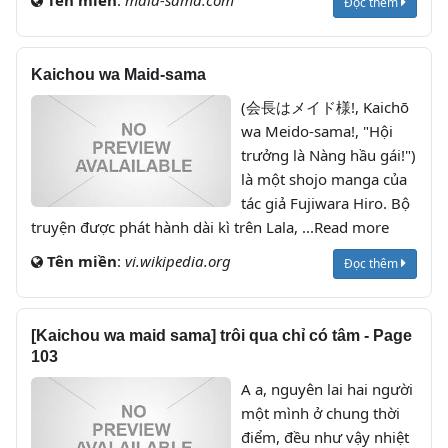
Tên miền
:
maid-sama.com
Đọc thêm
Kaichou wa Maid-sama
(会長はメイド様!, Kaichō
wa Meido-sama!, "Hội
trưởng là Nàng hầu gái!")
là một shojo manga của
tác giả Fujiwara Hiro. Bộ
truyện được phát hành dài kì trên Lala, ...Read more
Tên miền
:
vi.wikipedia.org
Đọc thêm
[Kaichou wa maid sama] trôi qua chỉ có tâm - Page
103
A a, nguyên lai hai người
một mình ở chung thời
điểm, đều như vậy nhiệt