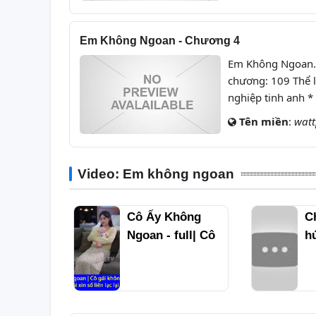
Em Không Ngoan - Chương 4
Em Không Ngoan. R
chương: 109 Thể l
nghiệp tinh anh *
Tên miền
:
wat
Video: Em không ngoan
udio /
Cô Ấy Không
C
n Không
Ngoan - full| Cô
h
Trần
gái không ngờ
l
nh
cậu bạn trai mà
t
cô bị ép phải xin
g
số liên lạc lại
l