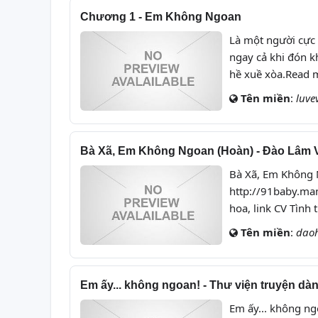
chính
a
Chương 1 - Em Không Ngoan
Là một người cực 
ngay cả khi đón kh
hề xuề xòa.Read 
Tên miền
:
luve
Bà Xã, Em Không Ngoan (Hoàn) - Đào Lâm 
Bà Xã, Em Không 
http://91baby.ma
hoa, link CV Tình 
Tên miền
:
daoh
Em ấy... không ngoan! - Thư viện truyện d
Em ấy... không ngo