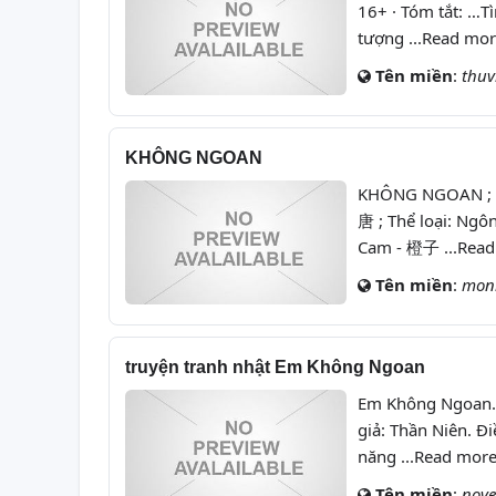
16+ · Tóm tắt: …T
tượng ...Read mo
Tên miền
:
thuv
KHÔNG NGOAN
KHÔNG NGOAN ; Cậ
唐 ; Thể loại: Ng
Cam - 橙子 ...Rea
Tên miền
:
mon
truyện tranh nhật Em Không Ngoan
Em Không Ngoan. 
giả: Thần Niên. Đi
năng ...Read mor
Tên miền
:
nove