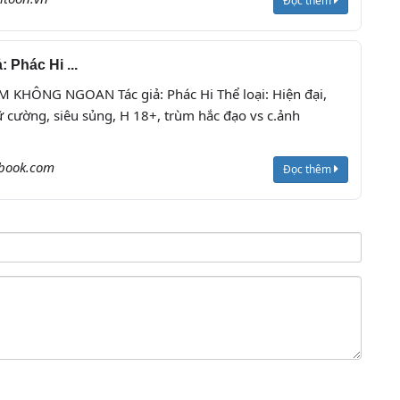
Đọc thêm
Phác Hi ...
M KHÔNG NGOAN Tác giả: Phác Hi Thể loại: Hiện đại,
 cường, siêu sủng, H 18+, trùm hắc đạo vs c.ảnh
book.com
Đọc thêm