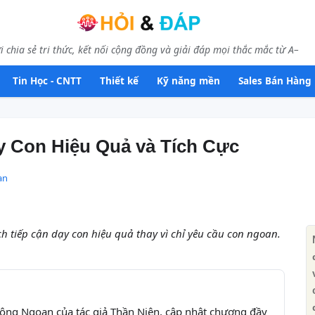
i chia sẻ tri thức, kết nối cộng đồng và giải đáp mọi thắc mắc từ A–
Tin Học - CNTT
Thiết kế
Kỹ năng mền
Sales Bán Hàng
 Con Hiệu Quả và Tích Cực
an
tiếp cận dạy con hiệu quả thay vì chỉ yêu cầu con ngoan.
ông Ngoan của tác giả Thần Niên, cập nhật chương đầy