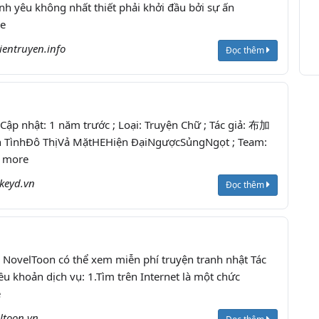
ình yêu không nhất thiết phải khởi đầu bởi sự ấn
re
ientruyen.info
Đọc thêm
p nhật: 1 năm trước ; Loại: Truyện Chữ ; Tác giả: 布加
ôn TìnhĐô ThịVả MặtHEHiện ĐạiNgượcSủngNgọt ; Team:
d more
keyd.vn
Đọc thêm
NovelToon có thể xem miễn phí truyện tranh nhật Tác
ều khoản dịch vụ: 1.Tìm trên Internet là một chức
e
ltoon.vn