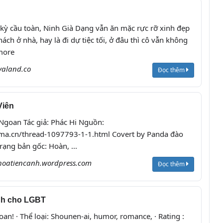
nh ck ấm áp
2025
kỳ cầu toàn, Ninh Già Dạng vẫn ăn mặc rực rỡ xinh đẹp
ách ở nhà, hay là đi dự tiệc tối, ở đâu thì cô vẫn không
more
valand.co
Đọc thêm
Viên
Ngoan Tác giả: Phác Hi Nguồn:
ma.cn/thread-1097793-1-1.html Covert by Panda đào
trạng bản gốc: Hoàn, ...
oatiencanh.wordpress.com
Đọc thêm
ành cho LGBT
an! · Thể loại: Shounen-ai, humor, romance, · Rating :