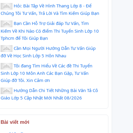
Hỏi: Bài Tập Về Hình Thang Lớp 8 - Để
Chúng Tôi Tư Vấn, Trả Lời Và Tìm Kiếm Giúp Bạn
Bạn Cần Hỗ Trợ Giải đáp Tư Vấn, Tìm
Kiếm Về Khi Nào Có điểm Thi Tuyển Sinh Lớp 10
Tphcm để Tôi Giúp Bạn
Cần Mọi Người Hướng Dẫn Tư Vấn Giúp
đỡ Về Học Sinh Lớp 5 Hôn Nhau
Tôi đang Tìm Hiểu Về Các đề Thi Tuyển
Sinh Lớp 10 Môn Anh Các Bạn Gặp, Tư Vấn
Giúp đỡ Tôi. Xin Cảm ơn
Hướng Dẫn Chi Tiết Những Bài Văn Tả Cô
REVIEW PHIM :
Cô nàng không
Giáo Lớp 5 Cập Nhật Mới Nhất 08/2026
CÔ ẤY KHÔNG
ngoan - Cô gái
NGOAN BẢN
thuê chàng trai
FULL
khiến mẹ mình
Bài viết mới
#reviewphim
say mê nhưng
#thangioreview
chàng trai lại