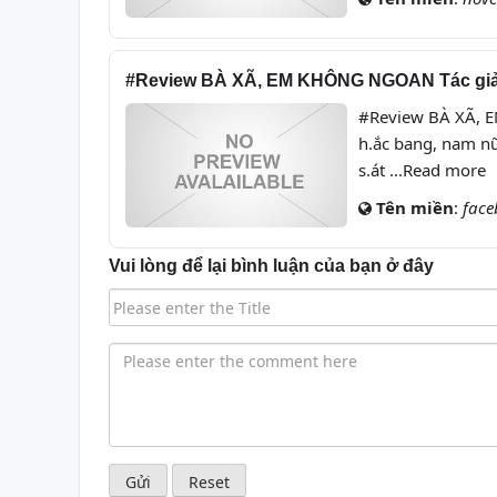
#Review BÀ XÃ, EM KHÔNG NGOAN Tác giả: 
#Review BÀ XÃ, E
h.ắc bang, nam nữ
s.át ...Read more
Tên miền
:
face
Vui lòng để lại bình luận của bạn ở đây