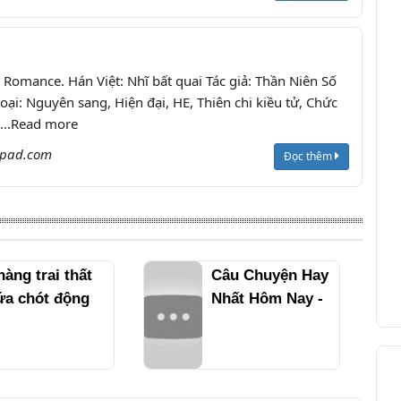
omance. Hán Việt: Nhĩ bất quai Tác giả: Thần Niên Số
oại: Nguyên sang, Hiện đại, HE, Thiên chi kiều tử, Chức
 ...Read more
tpad.com
Đọc thêm
hàng trai thất
Câu Chuyện Hay
ứa chót động
Nhất Hôm Nay -
òng với cô tiểu
CÔ VỢ KHÔNG
hư từ người
NGOAN - Tập 1 -
iám hộ lạnh
Truyện Hôn
ùng trở thành
Nhân Hay Nhất