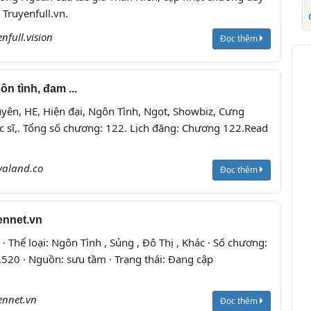
 Truyenfull.vn.
enfull.vision
Đọc thêm
 tình, đam ...
duyên, HE, Hiện đại, Ngôn Tình, Ngọt, Showbiz, Cưng
Bác sĩ,. Tổng số chương: 122. Lịch đăng: Chương 122.Read
valand.co
Đọc thêm
ennet.vn
 · Thể loại: Ngôn Tình , Sủng , Đô Thị , Khác · Số chương:
.520 · Nguồn: sưu tầm · Trạng thái: Đang cập
ennet.vn
Đọc thêm