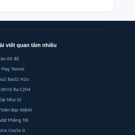
ài viết quan tâm nhiều
Tan 60 độ
I Play Tennis
So2 Bacl2 H2o
C4h10 Ra C2h4
Dài Như Gì
Thiên Bạc Mệnh
Mặt Phẳng Tới
Sinx Cos3x 0