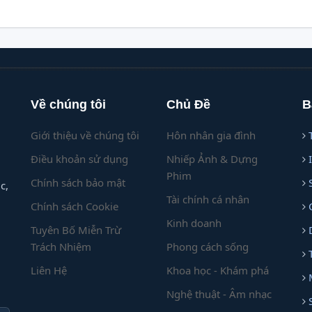
Về chúng tôi
Chủ Đề
B
Giới thiệu về chúng tôi
Hôn nhân gia đình
Điều khoản sử dụng
Nhiếp Ảnh & Dựng
Phim
Chính sách bảo mật
c,
Tài chính cá nhân
Chính sách Cookie
Kinh doanh
Tuyên Bố Miễn Trừ
Trách Nhiệm
Phong cách sống
Liên Hệ
Khoa học - Khám phá
Nghệ thuật - Âm nhạc