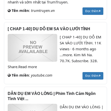
nhanh và sớm nhất tại TrumTruyen.
Tên miền
:
trumtruyen.vn
Đọc thêm
[ CHAP 1-40] DỤ DỖ EM SA VÀO LƯỚI TÌNH
[ CHAP 1-40] DỤ DỖ EM
SA VÀO LƯỚI TÌNH. 11K
views · 6 months ago
...more. Kim Mi Na.
70.7K. Subscribe. 328.
Share.Read more
Tên miền
:
youtube.com
Đọc thêm
DẪN DỤ EM VÀO LÒNG | Phim Tình Cảm Ngôn
Tình Việt ...
DẪN DỤ EM VÀO LÒNG |