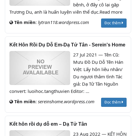
bệnh, ở đây cô lại gặp
Trương Du, anh là huấn luyện viên thể dục.Read more
Tên miền
:
lytran118.wordpress.com
Đọc thêm
Kết Hôn Rồi Dụ Dỗ Em-Dạ Tử Tân - Serein's Home
27 Jul 2021 — Tên Cũ:
Mưu Đồ Dụ Dỗ Tên Hán
Việt: Lấy hôn liêu nhân/
Dụ ngươi thâm tình Tác
giả: Dạ Tử Tân Nguồn
convert: luoihoc.tangthuvien Editor: ...
Tên miền
:
sereinshome.wordpress.com
Đọc thêm
Kết hôn rồi dụ dỗ em – Dạ Tử Tân
23 Aug 2022 — KẾT HÔN