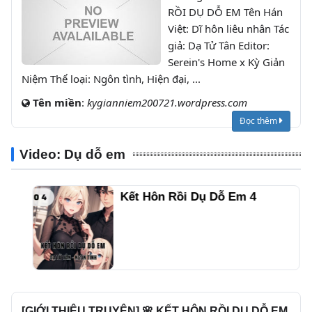
RỒI DỤ DỖ EM Tên Hán
Việt: Dĩ hôn liêu nhân Tác
giả: Dạ Tử Tân Editor:
Serein's Home x Kỳ Giản
Niệm Thể loại: Ngôn tình, Hiện đại, ...
Tên miền
:
kygianniem200721.wordpress.com
Đọc thêm
Video: Dụ dỗ em
Kết Hôn Rồi Dụ Dỗ Em 4
[GIỚI THIỆU TRUYỆN] 🌸 KẾT HÔN RỒI DỤ DỖ EM