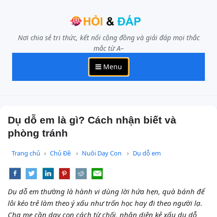
Nơi chia sẻ tri thức, kết nối cộng đồng và giải đáp mọi thắc
mắc từ A–
Menu
Dụ dỗ em là gì? Cách nhận biết và
phòng tránh
Trang chủ
Chủ Đề
Nuôi Dạy Con
Dụ dỗ em
Dụ dỗ em thường là hành vi dùng lời hứa hẹn, quà bánh để
lôi kéo trẻ làm theo ý xấu như trốn học hay đi theo người lạ.
Cha mẹ cần dạy con cách từ chối, nhận diện kẻ xấu dụ dỗ