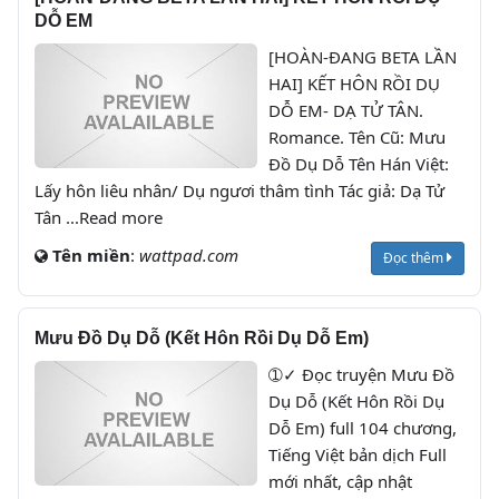
DỖ EM
[HOÀN-ĐANG BETA LẦN
HAI] KẾT HÔN RỒI DỤ
DỖ EM- DẠ TỬ TÂN.
Romance. Tên Cũ: Mưu
Đồ Dụ Dỗ Tên Hán Việt:
Lấy hôn liêu nhân/ Dụ ngươi thâm tình Tác giả: Dạ Tử
Tân ...Read more
Tên miền
:
wattpad.com
Đọc thêm
Mưu Đồ Dụ Dỗ (Kết Hôn Rồi Dụ Dỗ Em)
➀✓ Đọc truyện Mưu Đồ
Dụ Dỗ (Kết Hôn Rồi Dụ
Dỗ Em) full 104 chương,
Tiếng Việt bản dịch Full
mới nhất, cập nhật