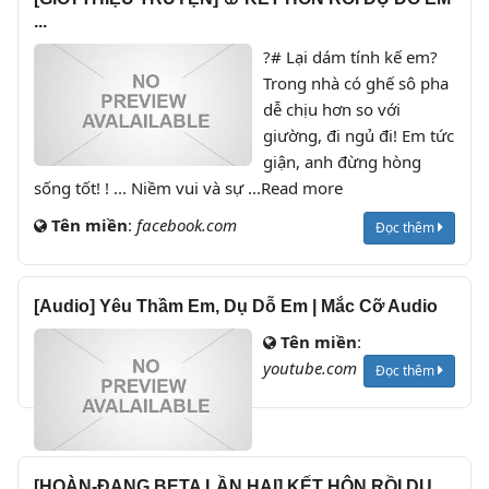
...
?# Lại dám tính kế em?
Trong nhà có ghế sô pha
dễ chịu hơn so với
giường, đi ngủ đi! Em tức
giận, anh đừng hòng
sống tốt! ! ... Niềm vui và sự ...Read more
Tên miền
:
facebook.com
Đọc thêm
[Audio] Yêu Thầm Em, Dụ Dỗ Em | Mắc Cỡ Audio
Tên miền
:
youtube.com
Đọc thêm
[HOÀN-ĐANG BETA LẦN HAI] KẾT HÔN RỒI DỤ