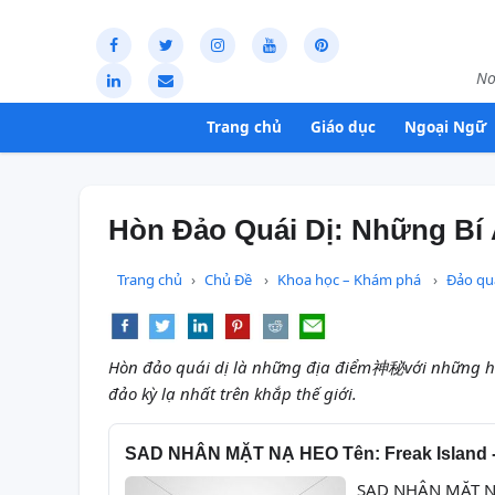
Nơ
Trang chủ
Giáo dục
Ngoại Ngữ
Hòn Đảo Quái Dị: Những Bí 
Trang chủ
Chủ Đề
Khoa học – Khám phá
Đảo quá
Hòn đảo quái dị là những địa điểm神秘với những hi
đảo kỳ lạ nhất trên khắp thế giới.
SAD NHÂN MẶT NẠ HEO Tên: Freak Island - Đ
SAD NHÂN MẶT NẠ H