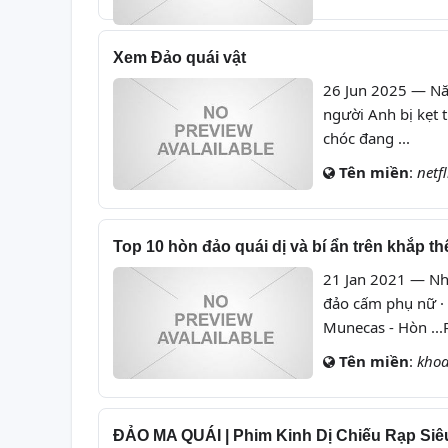
Xem Đảo quái vật
26 Jun 2025 — Nă
người Anh bị kẹt t
chóc đang ...
Tên miền
:
netf
Top 10 hòn đảo quái dị và bí ẩn trên khắp th
21 Jan 2021 — Nhữ
đảo cấm phụ nữ · 2
Munecas - Hòn ..
Tên miền
:
khoa
ĐẢO MA QUÁI | Phim Kinh Dị Chiếu Rạp Siêu 