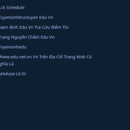
Lck Schedule
Tuyensinhtructuyen Edu Vn
Nam định Edu Vn Tra Cứu điểm Thi
Trạng Nguyên Chấm Edu Vn
Tuyensinhedu
Www.edu.net.vn Vn Trên địa Chỉ Trang Web Có
ghĩa Là
Medusa Là Gì