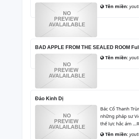
Tên miền
:
you
BAD APPLE FROM THE SEALED ROOM Full Mov
Tên miền
:
you
Đảo Kinh Dị
Bác Cổ Thanh Trùn
những pháp sư Việ
thế lực hắc ám ..
Tên miền
:
you