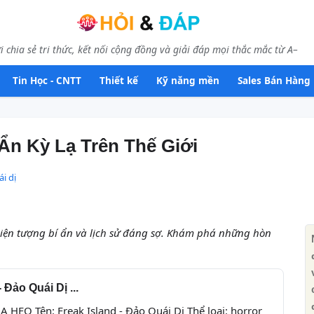
i chia sẻ tri thức, kết nối cộng đồng và giải đáp mọi thắc mắc từ A–
Tin Học - CNTT
Thiết kế
Kỹ năng mền
Sales Bán Hàng
Ẩn Kỳ Lạ Trên Thế Giới
i dị
ện tượng bí ẩn và lịch sử đáng sợ. Khám phá những hòn
ảo Quái Dị ...
EO Tên: Freak Island - Đảo Quái Dị Thể loại: horror