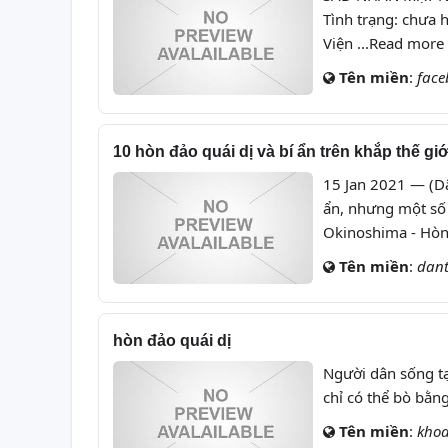
Tình trạng: chưa 
Viện ...Read more
Tên miền
:
face
10 hòn đảo quái dị và bí ẩn trên khắp thế giớ
15 Jan 2021 — (Dâ
ẩn, nhưng một số 
Okinoshima - Hòn
Tên miền
:
dant
hòn đảo quái dị
Người dân sống tạ
chỉ có thể bò bằn
Tên miền
:
khoa