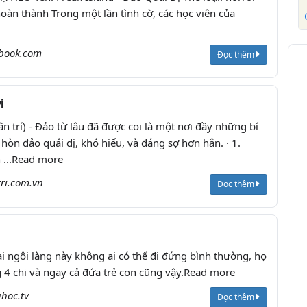
hoàn thành Trong một lần tình cờ, các học viên của
book.com
Đọc thêm
i
n trí) - Đảo từ lâu đã được coi là một nơi đầy những bí
hòn đảo quái dị, khó hiểu, và đáng sợ hơn hẳn. · 1.
 ...Read more
ri.com.vn
Đọc thêm
i ngôi làng này không ai có thể đi đứng bình thường, họ
g 4 chi và ngay cả đứa trẻ con cũng vậy.Read more
hoc.tv
Đọc thêm