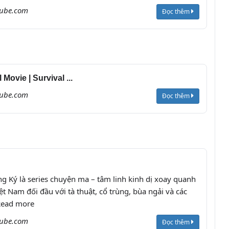
tube.com
Đọc thêm
ie | Survival ...
tube.com
Đọc thêm
g Ký là series chuyện ma – tâm linh kinh dị xoay quanh
t Nam đối đầu với tà thuật, cổ trùng, bùa ngải và các
.Read more
tube.com
Đọc thêm