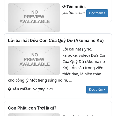
Tên miền
:
youtube.com
Đọc thêm
Lời bài hát Đứa Con Của Quỷ Dữ (Akuma no Ko)
Lời bài hát (lyric,
karaoke, video) Đứa Con
Của Quỷ Dữ (Akuma no
Ko) - Ẩn sâu trong viên
thiết đạn, là hiện thân
cho công lý Một tiếng súng nổ ra, ...
Tên miền
:
zingmp3.vn
Đọc thêm
Con Phật, con Trời là gì?