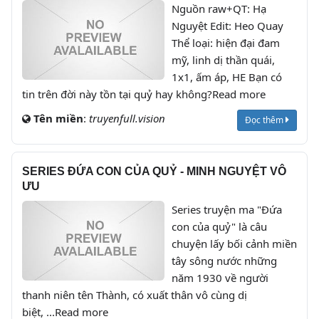
Nguồn raw+QT: Hạ
Nguyệt Edit: Heo Quay
Thể loại: hiện đại đam
mỹ, linh dị thần quái,
1x1, ấm áp, HE Bạn có
tin trên đời này tồn tại quỷ hay không?Read more
Tên miền
:
truyenfull.vision
Đọc thêm
SERIES ĐỨA CON CỦA QUỶ - MINH NGUYỆT VÔ
ƯU
Series truyện ma "Đứa
con của quỷ" là câu
chuyện lấy bối cảnh miền
tây sông nước những
năm 1930 về người
thanh niên tên Thành, có xuất thân vô cùng dị
biệt, ...Read more