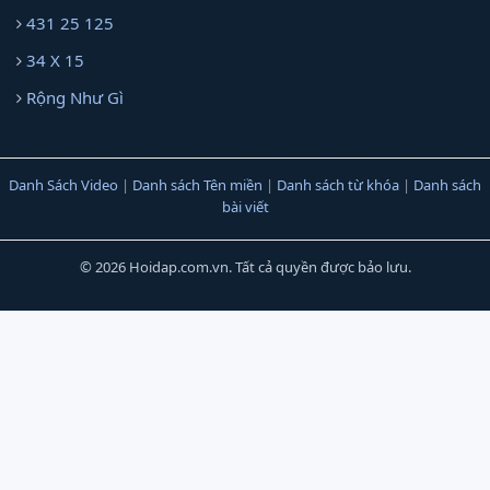
431 25 125
34 X 15
Rộng Như Gì
Danh Sách Video
|
Danh sách Tên miền
|
Danh sách từ khóa
|
Danh sách
bài viết
© 2026 Hoidap.com.vn. Tất cả quyền được bảo lưu.