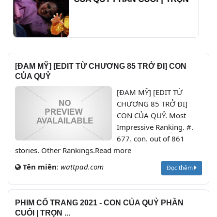
BỘ PHIM CỔ TRANG CỔ TÍCH
VIỆT NAM HAY NHẤT
[ĐAM MỸ] [EDIT TỪ CHƯƠNG 85 TRỞ ĐI] CON
CỦA QUỶ
[ĐAM MỸ] [EDIT TỪ
CHƯƠNG 85 TRỞ ĐI]
CON CỦA QUỶ. Most
Impressive Ranking. #.
677. con. out of 861
stories. Other Rankings.Read more
Tên miền
:
wattpad.com
Đọc thêm
PHIM CỔ TRANG 2021 - CON CỦA QUỶ PHẦN
CUỐI | TRỌN ...