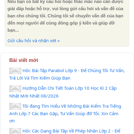
Nếu bạn có bất kỳ câu hỏi hoặc thắc mắc nào cần được
giải đáp hoặc hỗ trợ, vui lòng gửi câu hỏi và vấn đề của
bạn cho chúng tôi. Chúng tôi sẽ chuyển vấn đề của bạn
đến mọi người để cùng đóng góp ý kiến ​​và giúp đỡ
bạn...
Gửi câu hỏi và nhận xét »
Bài viết mới
Hỏi: Bài Tập Parabol Lớp 9 - Để Chúng Tôi Tư Vấn,
Trả Lời Và Tìm Kiếm Giúp Bạn
Hướng Dẫn Chi Tiết Toán Lớp 10 Học Kì 2 Cập
Nhật Mới Nhất 08/2026
Tôi đang Tìm Hiểu Về Những Bài Kiểm Tra Tiếng
Anh Lớp 7 Các Bạn Gặp, Tư Vấn Giúp đỡ Tôi. Xin Cảm
ơn
Hỏi: Các Dạng Bài Tập Về Phép Nhân Lớp 2 - Để