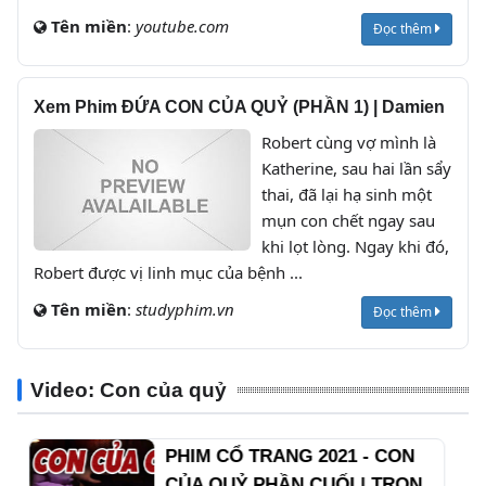
Tên miền
:
youtube.com
Đọc thêm
Xem Phim ĐỨA CON CỦA QUỶ (PHẦN 1) | Damien
Robert cùng vợ mình là
Katherine, sau hai lần sẩy
thai, đã lại hạ sinh một
mụn con chết ngay sau
khi lọt lòng. Ngay khi đó,
Robert được vị linh mục của bệnh ...
Tên miền
:
studyphim.vn
Đọc thêm
Video: Con của quỷ
PHIM CỔ TRANG 2021 - CON
CỦA QUỶ PHẦN CUỐI | TRỌN