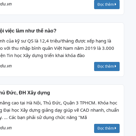
edu.vn
Đọc thêm
i việc làm như thế nào?
nh của kỹ sư QS là 12,4 triệu/tháng được xếp hạng là
o với thu nhập bình quân Việt Nam năm 2019 là 3.000
ện Tin học Xây dựng triển khai khóa đào
edu.vn
Đọc thêm
Thủ Đức, ĐH Xây dựng
nâng cao tại Hà Nội, Thủ Đức, Quận 3 TPHCM. Khóa học
 Đại học Xây dựng giảng dạy giúp vẽ CAD nhanh, chuẩn
. ... Các bạn phải sử dụng chức năng "Mã
edu.vn
Đọc thêm