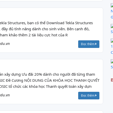
N
G
ekla Structures, bạn có thể Download Tekla Structures
 đầy đủ tính năng dành cho sinh viên. Bên cạnh đó,
S
ham khảo thêm 2 tài liệu cực hot của R
edu.vn
Đọc thêm
1
C
5
án xây dựng Ưu đãi 20% dành cho người đã từng tham
 RDSIC Đề Cương NỘI DUNG CỦA KHÓA HỌC THANH QUYẾT
B
IC tổ chức các khóa học Thanh quyết toán xây dựn
edu.vn
Đọc thêm