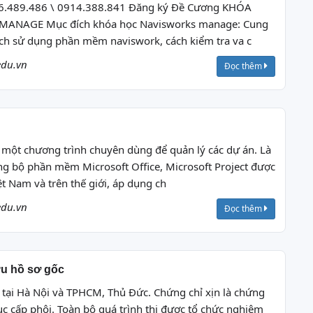
0946.489.486 \ 0914.388.841 Đăng ký Đề Cương KHÓA
ANAGE Mục đích khóa học Navisworks manage: Cung
ách sử dụng phần mềm naviswork, cách kiểm tra va c
edu.vn
Đọc thêm
à một chương trình chuyên dùng để quản lý các dự án. Là
 bộ phần mềm Microsoft Office, Microsoft Project được
t Nam và trên thế giới, áp dụng ch
edu.vn
Đọc thêm
lưu hồ sơ gốc
 tại Hà Nội và TPHCM, Thủ Đức. Chứng chỉ xịn là chứng
c cấp phôi. Toàn bộ quá trình thi được tổ chức nghiêm