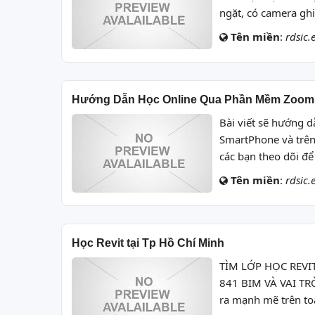
ngặt, có camera ghi 
Tên miền
:
rdsic.
Hướng Dẫn Học Online Qua Phần Mềm Zoom
Bài viết sẽ hướng
SmartPhone và trên
các bạn theo dõi 
Tên miền
:
rdsic.
Học Revit tại Tp Hồ Chí Minh
TÌM LỚP HỌC REVIT
841 BIM VÀ VAI TRÒ
ra mạnh mẽ trên to