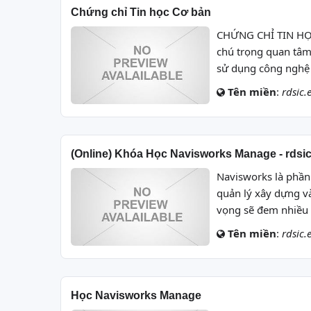
Chứng chỉ Tin học Cơ bản
CHỨNG CHỈ TIN HỌC 
chú trọng quan tâm
sử dụng công nghệ 
Tên miền
:
rdsic.
(Online) Khóa Học Navisworks Manage - rdsi
Navisworks là phần
quản lý xây dựng v
vọng sẽ đem nhiều k
Tên miền
:
rdsic.
Học Navisworks Manage