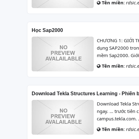
Tên miền
:
rdsic.
Học Sap2000
CHƯƠNG 1: GIỚI TH
dụng SAP2000 trong 
mềm Sap2000. Giới 
Tên miền
:
rdsic.
Download Tekla Structures Learning - Phiên 
Download Tekla Stru
ngay. ... trước tiên
campus.tekla.com.
Tên miền
:
rdsic.