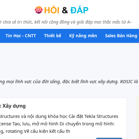
i chia sẻ tri thức, kết nối cộng đồng và giải đáp mọi thắc mắc từ A–
Tin Học - CNTT
Thiết kế
Kỹ năng mền
Sales Bán Hàng
 mọi lĩnh vực của đời sống, đặc biệt lĩnh vực xây dựng. RDSIC là
ọc Xây dựng
 Structures và nội dung khóa học Cài đặt Tekla Structures
icense Tạo, lưu, mở mô hình Di chuyển trong mô hình:
 rotating Vẽ cấu kiện kết cấu th