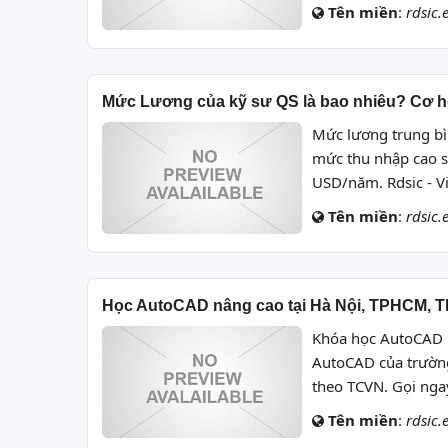
Tên miền
:
rdsic.
Mức Lương của kỹ sư QS là bao nhiêu? Cơ hộ
Mức lương trung bì
mức thu nhập cao s
USD/năm. Rdsic - Vi
Tên miền
:
rdsic.
Học AutoCAD nâng cao tại Hà Nội, TPHCM, 
Khóa học AutoCAD 
AutoCAD của trường
theo TCVN. Gọi ngay
Tên miền
:
rdsic.