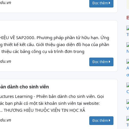
edu.vn
Đọc thêm
B
T
IỆU VỀ SAP2000. Phương pháp phần tử hữu hạn. Ứng
thiết kế kết cấu. Giới thiệu giao diện đồ họa của phần
N
thiệu các bảng công cụ và trình đơn trong
edu.vn
Đọc thêm
A
ơ
bản dành cho sinh viên
C
ctures Learning - Phiên bản dành cho sinh viên. Gọi
 các bạn phải có một tài khoản sinh viên tại website:
V
 ... THƯƠNG HIỆU THUỘC VIỆN TIN HỌC XÂ
edu.vn
Đọc thêm
T