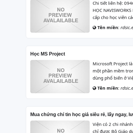
Chi tiết liên hệ: 
HỌC NAVISWORKS M
cấp cho học viên c
Tên miền
:
rdsic.
Học MS Project
Microsoft Project l
một phần mềm trong
dùng phổ biến ở Việ
Tên miền
:
rdsic.
Mua chứng chỉ tin học giá siêu rẻ, lấy ngay, 
Viện có 2 chi nhánh
chỉ được Bộ Giáo dụ