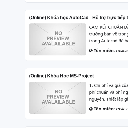
(Online) Khóa học AutoCad - Hỗ trợ trực tiếp
CAM KẾT CHUẨN ĐẦ
trường bản vẽ tron
trong Autocad để ho
Tên miền
:
rdsic.
(Online) Khóa Học MS-Project
1. Chi phí và giá củ
phí chuẩn và phí ng
nguyên. Thiết lập g
Tên miền
:
rdsic.