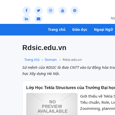
Nơ
Trang chủ
Giáo dục
Ngoại Ngữ
Rdsic.edu.vn
Trang chủ
Domain
Rdsic.edu.vn
Sứ mệnh của RDSIC là đưa CNTT vào tự động hóa trong
học Xây dựng Hà Nội.
Lớp Học Tekla Structures của Trường Đại h
Giới thiệu về Tekla
Tiêu chuẩn, Role, L
Zoomming, planning,