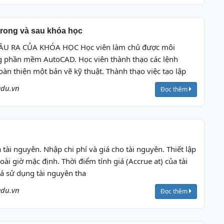
 trong và sau khóa học
U RA CỦA KHÓA HỌC Học viên làm chủ được môi
g phần mềm AutoCAD. Học viên thành thạo các lệnh
àn thiện một bản vẽ kỹ thuật. Thành thạo việc tạo lập
edu.vn
Đọc thêm
a tài nguyên. Nhập chi phí và giá cho tài nguyên. Thiết lập
oài giờ mặc định. Thời điểm tính giá (Accrue at) của tài
iá sử dụng tài nguyên tha
edu.vn
Đọc thêm