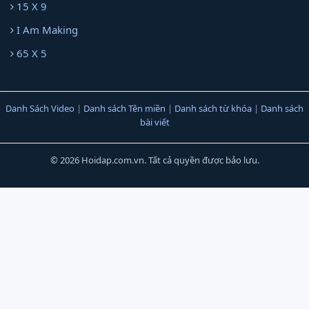
15 X 9
I Am Making
65 X 5
Danh Sách Video
|
Danh sách Tên miền
|
Danh sách từ khóa
|
Danh sách
bài viết
© 2026 Hoidap.com.vn. Tất cả quyền được bảo lưu.