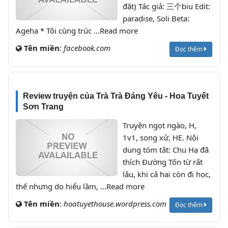
đặt) Tác giả: 三个biu Edit:
paradise, Soli Beta:
Ageha * Tôi cùng trúc ...Read more
Tên miền
:
facebook.com
Đọc thêm
Review truyện của Trà Trà Đáng Yêu - Hoa Tuyết
Sơn Trang
Truyện ngọt ngào, H,
1v1, song xử, HE. Nội
dung tóm tắt: Chu Hạ đã
thích Đường Tốn từ rất
lâu, khi cả hai còn đi học,
thế nhưng do hiểu lầm, ...Read more
Tên miền
:
hoatuyethouse.wordpress.com
Đọc thêm