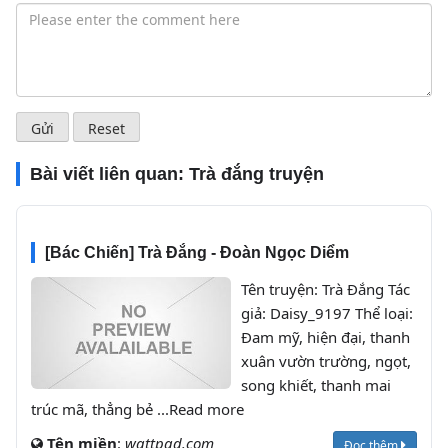
Bài viết liên quan:
Trà đắng truyện
[Bác Chiến] Trà Đắng - Đoàn Ngọc Diểm
Tên truyện: Trà Đắng Tác
giả: Daisy_9197 Thể loại:
Đam mỹ, hiện đại, thanh
xuân vườn trường, ngọt,
song khiết, thanh mai
trúc mã, thẳng bẻ ...Read more
Tên miền
:
wattpad.com
Đọc thêm