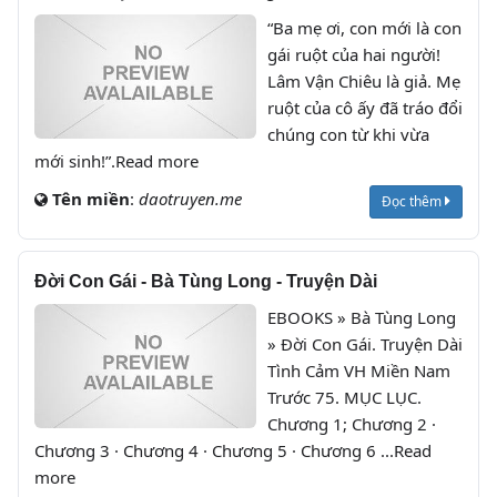
“Ba mẹ ơi, con mới là con
gái ruột của hai người!
Lâm Vận Chiêu là giả. Mẹ
ruột của cô ấy đã tráo đổi
chúng con từ khi vừa
mới sinh!”.Read more
Tên miền
:
daotruyen.me
Đọc thêm
Đời Con Gái - Bà Tùng Long - Truyện Dài
EBOOKS » Bà Tùng Long
» Đời Con Gái. Truyện Dài
Tình Cảm VH Miền Nam
Trước 75. MỤC LỤC.
Chương 1; Chương 2 ·
Chương 3 · Chương 4 · Chương 5 · Chương 6 ...Read
more