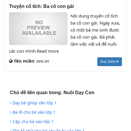
Truyện cổ tích: Ba cô con gái
Nội dung truyện cổ tích
ba cô con gái. Ngày xưa,
có một bà mẹ sinh được
ba cô con gái. Bà phải
làm việc vất vả để nuôi
các con mình.Read more
Tên miền
:
eva.vn
Đọc thêm
Chủ đề liên quan trong:
Nuôi Dạy Con
Dạy bé ghép vần lớp 1
Ba lô cho bé vào lớp 1
Cặp cho bé vào lớp 1
Tập tô chữ cho bé chuẩn bị vào lớp 1