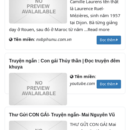
Camille Laurens tên thật
là Laurence Ruel-
Mézières, sinh năm 1957
tại Dijon. Bà từng giảng
dạy ở Rouen, sau đó ở Maroc từ năm ...Read more
Tên miền
:
nxbphunu.com.vn
Đọc thêm
Truyện ngắn : Con gái Thủy thần | Đọc truyện đêm
khuya
Tên miền
:
youtube.com
Đọc thêm
Thư Gửi CON GÁI- Truyện ngắn- Mai Nguyên Vũ
THƯ GỬI CON GÁI Mai