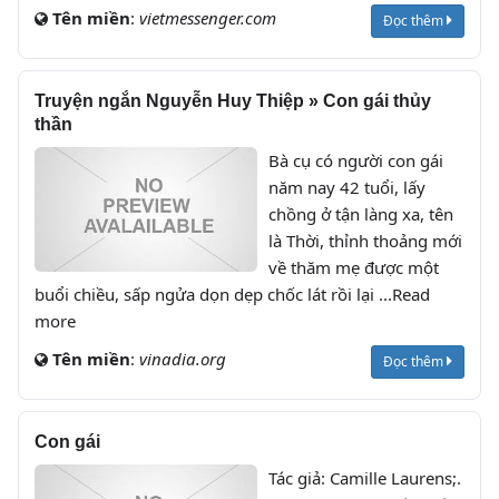
Tên miền
:
vietmessenger.com
Đọc thêm
Truyện ngắn Nguyễn Huy Thiệp » Con gái thủy
thần
Bà cụ có người con gái
năm nay 42 tuổi, lấy
chồng ở tận làng xa, tên
là Thời, thỉnh thoảng mới
về thăm mẹ được một
buổi chiều, sấp ngửa dọn dẹp chốc lát rồi lại ...Read
more
Tên miền
:
vinadia.org
Đọc thêm
Con gái
Tác giả: Camille Laurens;.