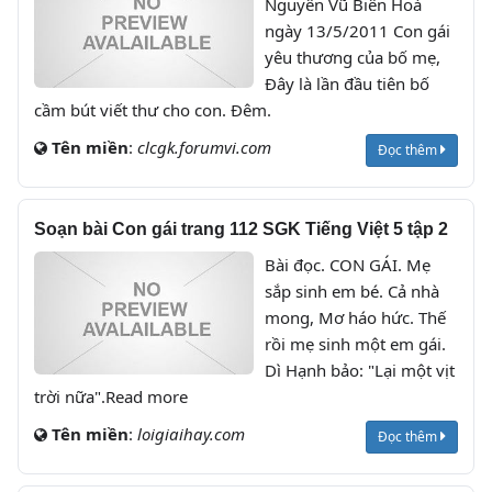
Nguyên Vũ Biên Hoà
ngày 13/5/2011 Con gái
yêu thương của bố mẹ,
Đây là lần đầu tiên bố
cầm bút viết thư cho con. Đêm.
Tên miền
:
clcgk.forumvi.com
Đọc thêm
Soạn bài Con gái trang 112 SGK Tiếng Việt 5 tập 2
Bài đọc. CON GÁI. Mẹ
sắp sinh em bé. Cả nhà
mong, Mơ háo hức. Thế
rồi mẹ sinh một em gái.
Dì Hạnh bảo: "Lại một vịt
trời nữa".Read more
Tên miền
:
loigiaihay.com
Đọc thêm