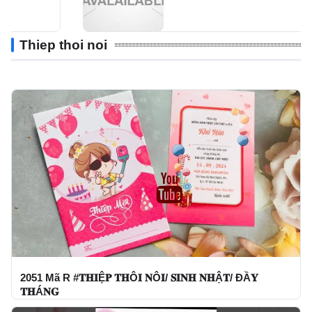
Thiep thoi noi
2051 Mã R #𝐓𝐇𝐈Ệ𝐏 𝐓𝐇Ô𝐈 𝐍Ô𝐈/ 𝐒𝐈𝐍𝐇 𝐍𝐇Ậ𝐓/ ĐẦ𝐘
𝐓𝐇Á𝐍𝐆