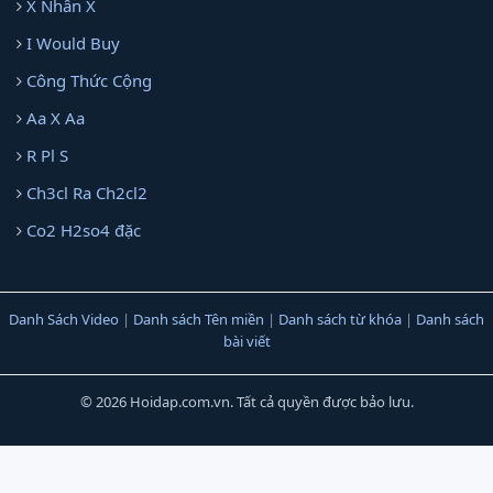
X Nhân X
I Would Buy
Công Thức Cộng
Aa X Aa
R Pl S
Ch3cl Ra Ch2cl2
Co2 H2so4 đặc
Danh Sách Video
|
Danh sách Tên miền
|
Danh sách từ khóa
|
Danh sách
bài viết
© 2026 Hoidap.com.vn. Tất cả quyền được bảo lưu.