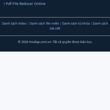
Pdf File Reducer Online
Danh Sách Video
|
Danh sách Tên miền
|
Danh sách từ khóa
|
Danh sách
bài viết
© 2026 Hoidap.com.vn. Tất cả quyền được bảo lưu.