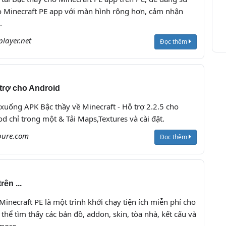
o Minecraft PE app với màn hình rộng hơn, cảm nhận
.
player.net
Đọc thêm
 trợ cho Android
 xuống APK Bậc thầy về Minecraft - Hỗ trợ 2.2.5 cho
d chỉ trong một & Tải Maps,Textures và cài đặt.
pure.com
Đọc thêm
ên ...
inecraft PE là một trình khởi chạy tiện ích miễn phí cho
thể tìm thấy các bản đồ, addon, skin, tòa nhà, kết cấu và