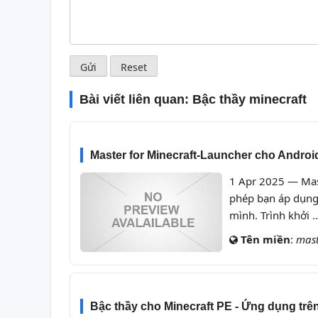
Bài viết liên quan:
Bậc thầy minecraft
Master for Minecraft-Launcher cho Android
1 Apr 2025 — Mast
phép bạn áp dụng
mình. Trình khởi 
Tên miền
:
mast
Bậc thầy cho Minecraft PE - Ứng dụng trên 