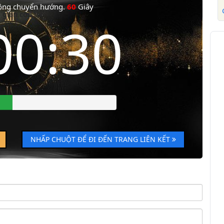
động chuyển hướng.
60
Giây
 gian còn lại
00:30
NHẤP CHUỘT ĐỂ ĐI ĐẾN TRANG LIÊN KẾT