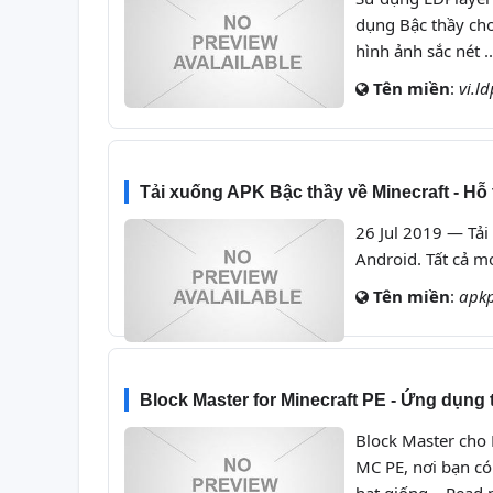
dụng Bậc thầy ch
hình ảnh sắc nét ..
Tên miền
:
vi.ld
Tải xuống APK Bậc thầy về Minecraft - Hỗ
26 Jul 2019 — Tải
Android. Tất cả mo
Tên miền
:
apk
Block Master for Minecraft PE - Ứng dụng tr
Block Master cho M
MC PE, nơi bạn có 