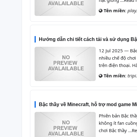
hạt giống ...Read
Tên miền
:
play
Hướng dẫn chi tiết cách tải và sử dụng Bậ
12 Jul 2025 — Bậ
nhiều chế độ chơi
trên điện thoại. H
Tên miền
:
tripi
Bậc thầy về Minecraft, hỗ trợ mod game M
Phiên bản Bậc thầ
không ít fan cuồ
chơi Bậc thầy ...