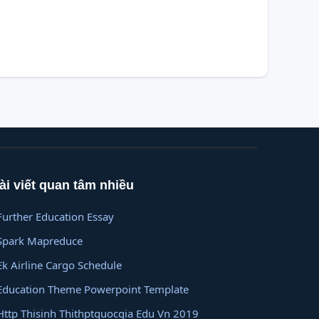
ài viết quan tâm nhiều
Further Education Essay
Spark Mapreduce
Ek Airline Cargo Schedule
Education Theme Powerpoint Template
Http Thisinh Thithptquocgia Edu Vn 2019