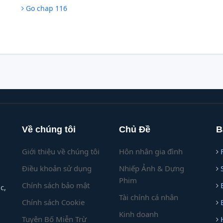
Go chap 116
Về chúng tôi
Chủ Đề
B
Giới thiệu về chúng tôi
Hôn nhân gia đình
Điều khoản sử dụng
Nhiếp Ảnh & Dựng
Phim
Chính sách bảo mật
c,
Tài chính cá nhân
Chính sách Cookie
Kinh doanh
Tuyên Bố Miễn Trừ