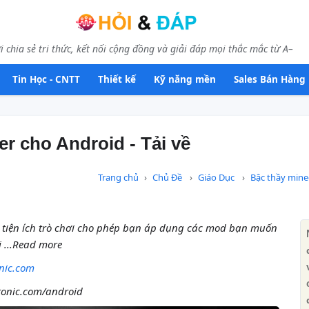
i chia sẻ tri thức, kết nối cộng đồng và giải đáp mọi thắc mắc từ A–
Tin Học - CNTT
Thiết kế
Kỹ năng mền
Sales Bán Hàng
er cho Android - Tải về
Trang chủ
Chủ Đề
Giáo Dục
Bậc thầy mine
g tiện ích trò chơi cho phép bạn áp dụng các mod bạn muốn
i ...Read more
onic.com
ftonic.com/android