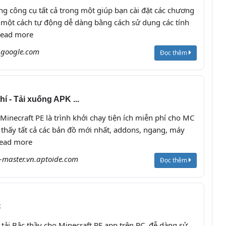
g công cụ tất cả trong một giúp bạn cài đặt các chương
vị một cách tự động dễ dàng bằng cách sử dụng các tính
Read more
.google.com
Đọc thêm
í - Tải xuống APK ...
inecraft PE là trình khởi chạy tiện ích miễn phí cho MC
m thấy tất cả các bản đồ mới nhất, addons, ngang, máy
.Read more
master.vn.aptoide.com
Đọc thêm
C
tải Bậc thầy cho Minecraft PE app trên PC, đễ dàng sử