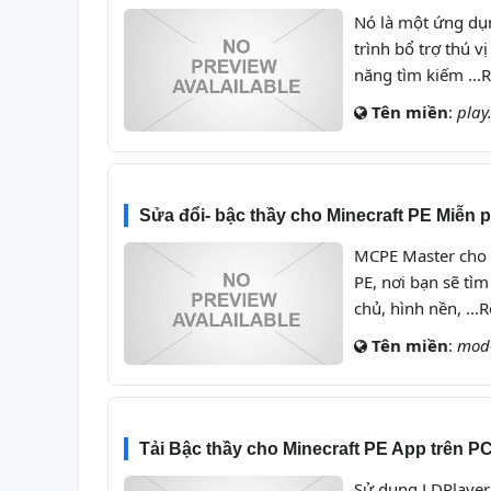
Nó là một ứng dụn
trình bổ trợ thú 
năng tìm kiếm ...
Tên miền
:
play
Sửa đổi- bậc thầy cho Minecraft PE Miễn ph
MCPE Master cho M
PE, nơi bạn sẽ tì
chủ, hình nền, ..
Tên miền
:
mod-
Tải Bậc thầy cho Minecraft PE App trên P
Sử dụng LDPlayer 