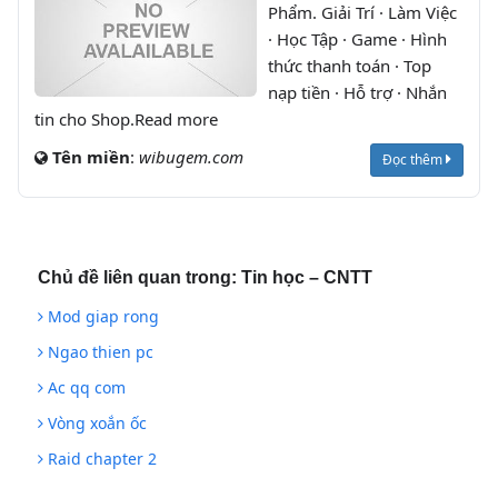
Phẩm. Giải Trí · Làm Việc
· Học Tập · Game · Hình
thức thanh toán · Top
nạp tiền · Hỗ trợ · Nhắn
tin cho Shop.Read more
Tên miền
:
wibugem.com
Đọc thêm
Chủ đề liên quan trong:
Tin học – CNTT
Mod giap rong
Ngao thien pc
Ac qq com
Vòng xoắn ốc
Raid chapter 2