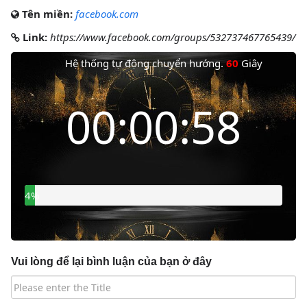
Tên miền:
facebook.com
Link:
https://www.facebook.com/groups/532737467765439/
Hệ thống tự động chuyển hướng.
60
Giây
Thời gian còn lại
00:00:57
5%
Vui lòng để lại bình luận của bạn ở đây