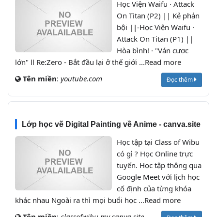
Học Viện Waifu · Attack
On Titan (P2) || Kẻ phản
bội ||-Học Viện Waifu ·
Attack On Titan (P1) ||
Hòa bình! · "Ván cược
lớn" ll Re:Zero - Bắt đầu lại ở thế giới ...Read more
Tên miền
:
youtube.com
Đọc thêm
Lớp học vẽ Digital Painting về Anime - canva.site
Học tập tại Class of Wibu
có gì ? Học Online trực
tuyến. Học tập thông qua
Google Meet với lịch học
cố định của từng khóa
khác nhau Ngoài ra thì mọi buổi học ...Read more
Tên miền
:
classofwibu.my.canva.site