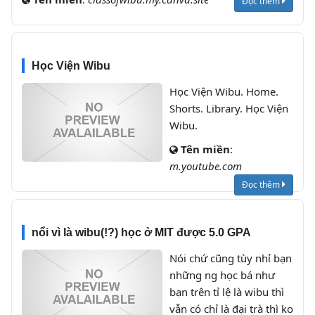
Đọc thêm
Học Viện Wibu
Học Viện Wibu. Home.
Shorts. Library. Học Viện
Wibu.
Tên miền
:
m.youtube.com
Đọc thêm
nổi vì là wibu(!?) học ở MIT được 5.0 GPA
Nói chứ cũng tùy nhỉ bạn
những ng học bá như
bạn trên tỉ lệ là wibu thì
vẫn có chỉ là đại trà thì ko