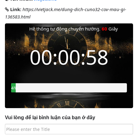
Link:
https://vietjack.me/dung-dich-cuno32-cov-mau-gi-
136583.html
Hệ thống tự động chuyển hướng.
60
Giây
Thời gian còn lại
00:00:57
5%
Vui lòng để lại bình luận của bạn ở đây