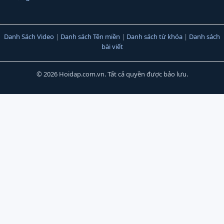
Danh Sách Video
|
Danh sách Tên miền
|
Danh sách từ khóa
|
Danh sách
bài viết
© 2026 Hoidap.com.vn. Tất cả quyền được bảo lưu.