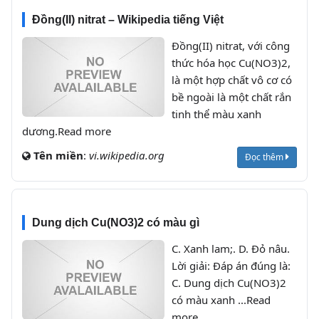
Đồng(II) nitrat – Wikipedia tiếng Việt
Đồng(II) nitrat, với công
thức hóa học Cu(NO3)2,
là một hợp chất vô cơ có
bề ngoài là một chất rắn
tinh thể màu xanh
dương.Read more
Tên miền
:
vi.wikipedia.org
Đọc thêm
Dung dịch Cu(NO3)2 có màu gì
C. Xanh lam;. D. Đỏ nâu.
Lời giải: Đáp án đúng là:
C. Dung dịch Cu(NO3)2
có màu xanh ...Read
more