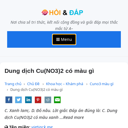
Nơi chia sẻ tri thức, kết nối cộng đồng và giải đáp mọi thắc
mắc từ A–
Menu
Dung dịch Cu(NO3)2 có màu gì
Trang chủ
Chủ Đề
Khoa học – Khám phá
Cuno3 màu gì
Dung dịch Cu(NO3)2 có màu gì
C. Xanh lam;. D. Đỏ nâu. Lời giải: Đáp án đúng là: C. Dung
dịch Cu(NO3)2 có màu xanh ...Read more
Tên miền:
vietjack.me