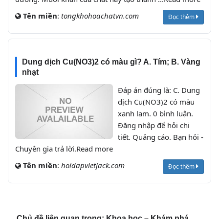
Tên miền
:
tongkhohoachatvn.com
Đọc thêm
Dung dịch Cu(NO3)2 có màu gì? A. Tím; B. Vàng
nhạt
Đáp án đúng là: C. Dung
dịch Cu(NO3)2 có màu
xanh lam. 0 bình luận.
Đăng nhập để hỏi chi
tiết. Quảng cáo. Bạn hỏi -
Chuyên gia trả lời.Read more
Tên miền
:
hoidapvietjack.com
Đọc thêm
Chủ đề liên quan trong:
Khoa học – Khám phá