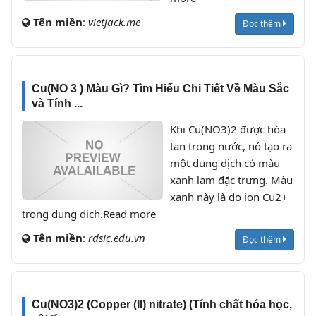
Tên miền
:
vietjack.me
Đọc thêm
Cu(NO 3 ) Màu Gì? Tìm Hiểu Chi Tiết Về Màu Sắc
và Tính ...
Khi Cu(NO3)2 được hòa
tan trong nước, nó tạo ra
một dung dịch có màu
xanh lam đặc trưng. Màu
xanh này là do ion Cu2+
trong dung dịch.Read more
Tên miền
:
rdsic.edu.vn
Đọc thêm
Cu(NO3)2 (Copper (II) nitrate) (Tính chất hóa học,