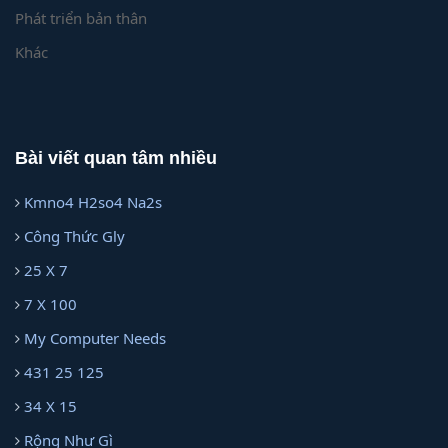
Phát triển bản thân
Khác
Bài viết quan tâm nhiều
Kmno4 H2so4 Na2s
Công Thức Gly
25 X 7
7 X 100
My Computer Needs
431 25 125
34 X 15
Rộng Như Gì