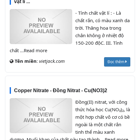
vật lí ...
- Tính chất vật lí : - Là
chất rắn, có màu xanh da
trời. Thăng hoa trong
chân không ở nhiệt độ
150-200 độC. III. Tính
chất ...Read more
Tên miền
:
vietjack.com
Đọc thêm
Copper Nitrate - Đồng Nitrat - Cu(NO3)2
Đồng(II) nitrat, với công
thức hóa học Cu(NO₃)₂, là
một hợp chất vô cơ có bề
ngoài là một chất rắn
tinh thể màu xanh
dương. Muối khan của chất này tạo thành ...Read more