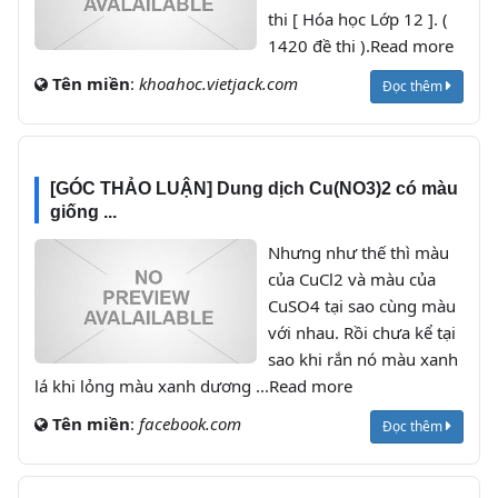
thi [ Hóa học Lớp 12 ]. (
1420 đề thi ).Read more
Tên miền
:
khoahoc.vietjack.com
Đọc thêm
[GÓC THẢO LUẬN] Dung dịch Cu(NO3)2 có màu
giống ...
Nhưng như thế thì màu
của CuCl2 và màu của
CuSO4 tại sao cùng màu
với nhau. Rồi chưa kể tại
sao khi rắn nó màu xanh
lá khi lỏng màu xanh dương ...Read more
Tên miền
:
facebook.com
Đọc thêm